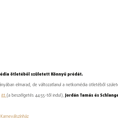
ia ötletéből született Könnyű prédát.
ányában elmarad, de változatlanul a netkomédia ötletéből szület
t
itt
(a beszélgetés 44:55-től indul),
Jordán Tamás és Schlang
Karneválszínház