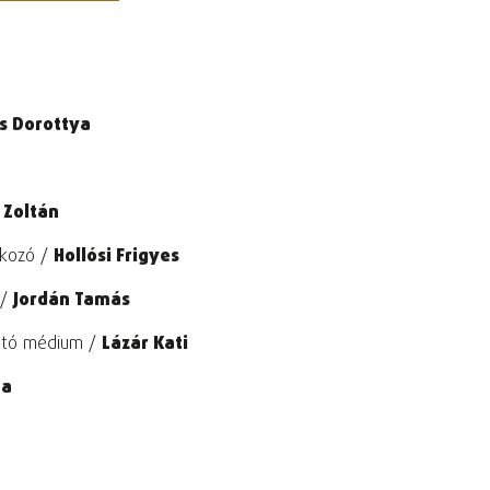
s Dorottya
 Zoltán
lkozó /
Hollósi Frigyes
 /
Jordán Tamás
nlátó médium /
Lázár Kati
na