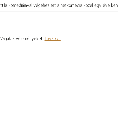
zy Attila komédiájával végéhez ért a netkomédia közel egy éve k
. Várjuk a véleményeket!
Tovább...