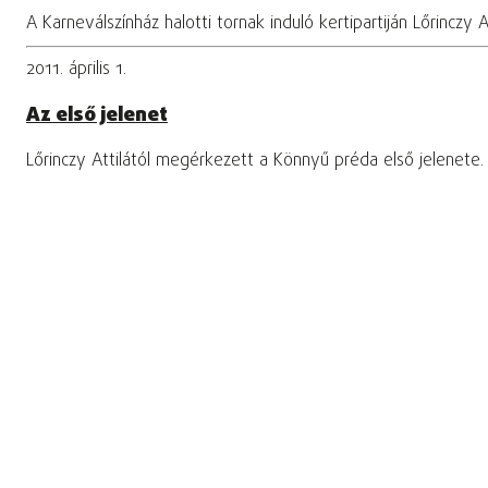
A Karneválszínház halotti tornak induló kertipartiján Lőrinc
2011. április 1.
Az első jelenet
Lőrinczy Attilától megérkezett a Könnyű préda első jelenete