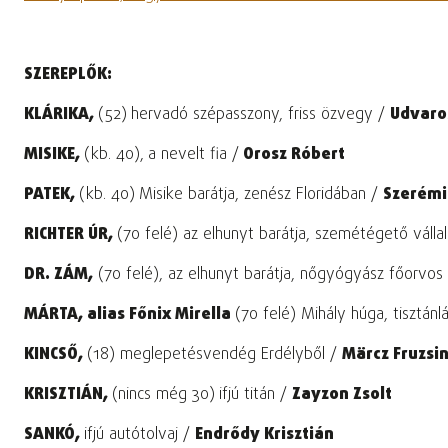
SZEREPLŐK:
KLÁRIKA,
(52)
hervadó szépasszony, friss özvegy /
Udvaro
MISIKE,
(kb. 40),
a nevelt fia /
Orosz Róbert
PATEK,
(kb. 40)
Misike barátja, zenész Floridában /
Szerémi
RICHTER ÚR,
(70 felé) az elhunyt barátja, szemétégető válla
DR. ZÁM,
(70 felé), az elhunyt barátja, nőgyógyász főorvos
MÁRTA, alias Főnix Mirella
(70 felé) Mihály húga, tisztá
KINCSŐ,
(18) meglepetésvendég Erdélyből /
Märcz Fruzsi
KRISZTIÁN,
(nincs még 30)
ifjú titán /
Zayzon Zsolt
SANKÓ,
ifjú autótolvaj /
Endrődy Krisztián