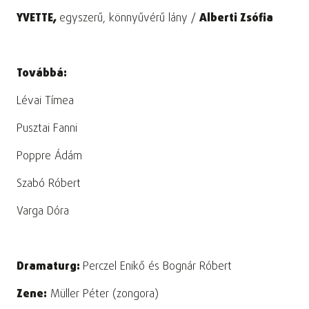
YVETTE,
egyszerű, könnyűvérű lány /
Alberti Zsófia
Továbbá:
Lévai Tímea
Pusztai Fanni
Poppre Ádám
Szabó Róbert
Varga Dóra
Dramaturg:
Perczel Enikő és Bognár Róbert
Zene:
Müller Péter (zongora)