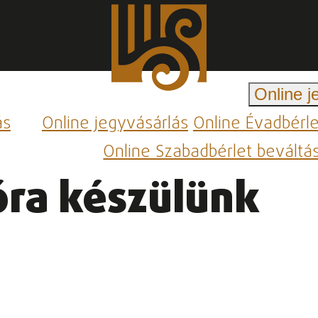
Online j
ás
Online jegyvásárlás
Online Évadbérl
Online Szabadbérlet beváltá
óra készülünk