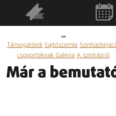
Támogatóink
Sajtószemle
Színházbejár
csoportoknak
Galéria
A színházról
Már a bemutat