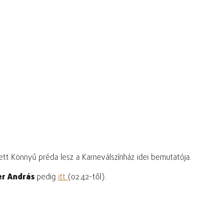
ett Könnyű préda lesz a Karneválszínház idei bemutatója.
er András
pedig
itt
(02:42-től).