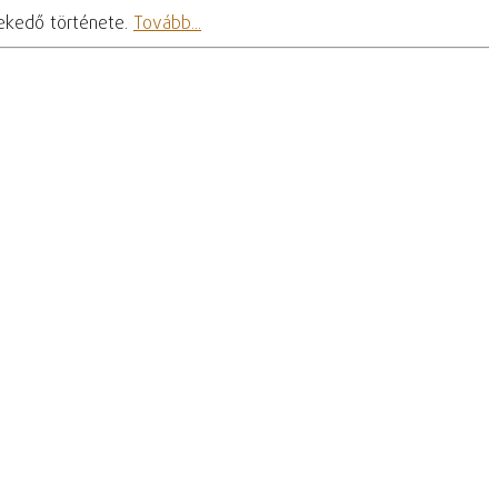
erekedő története.
Tovább...