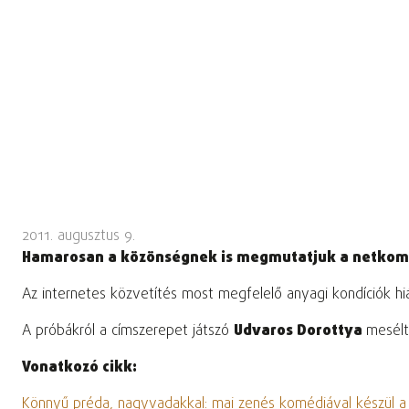
2011. augusztus 9.
Hamarosan a közönségnek is megmutatjuk a netkoméd
Az internetes közvetítés most megfelelő anyagi kondíciók hi
A próbákról a címszerepet játszó
Udvaros Dorottya
mesél
Vonatkozó cikk:
Könnyű préda, nagyvadakkal: mai zenés komédiával készül a 