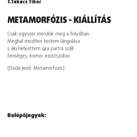
T.Takács Tibor
METAMORFÓZIS - KIÁLLÍTÁS
Csak egyszer merülök meg a folyóban.
Meghal mezítlen testem lángolása
s aki helyettem újra partra száll:
fenséges, komor ezüstszobor.
(Dsida Jenő: Metamorfozis)
Belépőjegyek: