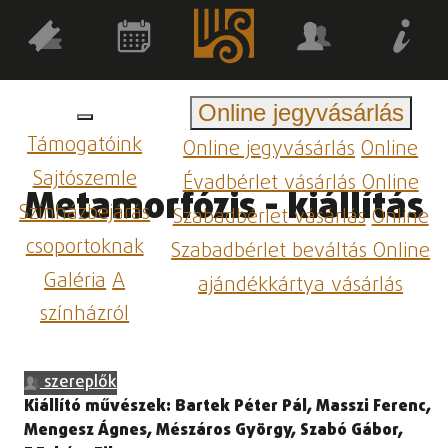
Online jegyvásárlás
Támogatóink
Online jegyvásárlás
Online
Sajtószemle
Évadbérlet vásárlás
Online
Metamorfózis - kiállítás
Színházbejárás
Szabadbérlet vásárlás
Online
csoportoknak
Szabadbérlet beváltás
Online
Galéria
A
ajándékkártya vásárlás
színházról
szereplők
Kiállító művészek: Bartek Péter Pál, Masszi Ferenc,
Mengesz Ágnes, Mészáros György, Szabó Gábor,