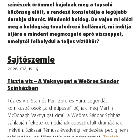
színészek örömmel hajolnak meg a tapsoló
közönség előtt, a rendező konstatálja a legújabb
darabja sikerét. Mindenki boldog. De vajon mi előzi
meg a boldogság tovafodrozó hullámait, mi indítja
útjára a mindent megmozgató apró vízcseppet,
amelytől felbolydul a teljes víztükör?
Sajtószemle
2026. május 19.
Tiszta víz – A Vaknyugat a Weöres Sándor
Színházban
Tűz és víz. Stan és Pan. Zoro és Huru. Legendás
komikuspárosok „archetípusai” bújnak meg Martin
McDonagh Vaknyugat című, a Weöres Sándor Színház
színlapján fekete komédiának aposztrofált drámájának
mélyén. Szikszai Rémusz évadvégi rendezése pedig nem