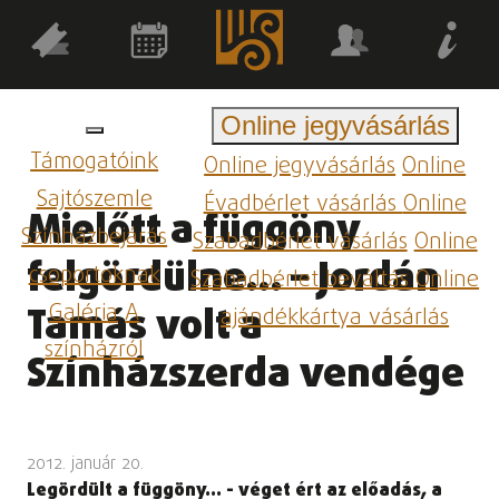
Online jegyvásárlás
Támogatóink
Online jegyvásárlás
Online
Sajtószemle
Évadbérlet vásárlás
Online
Mielőtt a függöny
Színházbejárás
Szabadbérlet vásárlás
Online
felgördülne… – Jordán
csoportoknak
Szabadbérlet beváltás
Online
Galéria
A
Tamás volt a
ajándékkártya vásárlás
színházról
Színházszerda vendége
2012. január 20.
Legördült a függöny… - véget ért az előadás, a