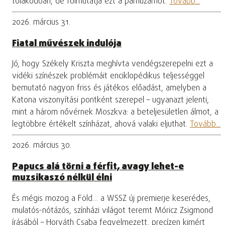
tolakodóan, de fölmutatja ezt a párhuzamot.
Tovább...
2026. március 31.
Fiatal művészek indulója
Jó, hogy Székely Kriszta meghívta vendégszerepelni ezt a
vidéki színészek problémáit enciklopédikus teljességgel
bemutató nagyon friss és játékos előadást, amelyben a
Katona viszonyítási pontként szerepel – ugyanazt jelenti,
mint a három nővérnek Moszkva: a beteljesületlen álmot, a
legtöbbre értékelt színházat, ahová valaki eljuthat.
Tovább...
2026. március 30.
Papucs alá törni a férfit, avagy lehet-e
muzsikaszó nélkül élni
És mégis mozog a Föld… a WSSZ új premierje keserédes,
mulatós-nótázós, színházi világot teremt Móricz Zsigmond
írásából – Horváth Csaba fegyelmezett, precízen kimért