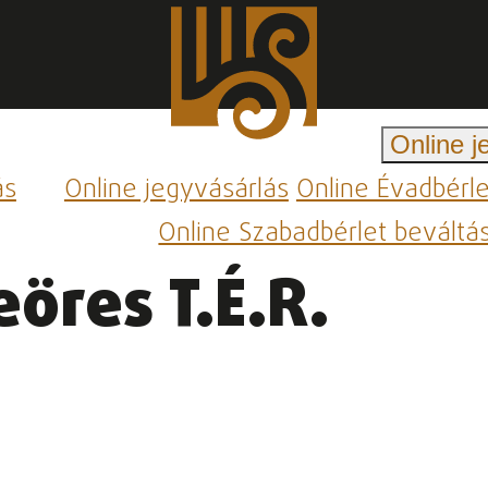
Online j
ás
Online jegyvásárlás
Online Évadbérl
Online Szabadbérlet beváltá
öres T.É.R.