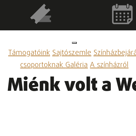
Támogatóink
Sajtószemle
Színházbejár
csoportoknak
Galéria
A színházról
Miénk volt a We