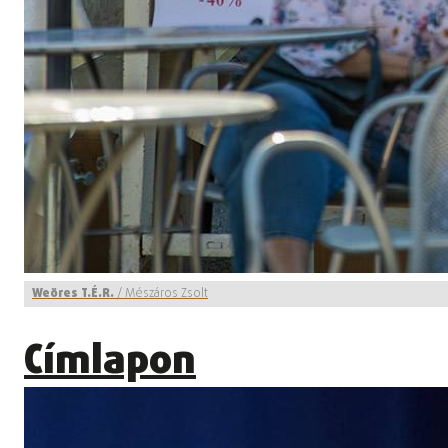
Weöres T.É.R.
/
Mészáros Zsolt
Címlapon