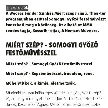
szereplők
A Weöres Sándor Színház Miért szép? című, Thea-tér
programjában ezúttal Somogyi Győző festőművészt
ismerheti meg a közönség. Az alkotó az MMA
rendes tagja, Kossuth- díjas, A Nemzet Művésze.
MIÉRT SZÉP? - SOMOGYI GYŐZŐ
FESTŐMŰVÉSSZEL
Miért szép? - Somogyi Győző festőművésszel
Miért szép? - Képzőművészet, irodalom, zene.
Műhelytitkok, alkímia, életmorzsák.
Mindenkinek van különleges ajándéka, saját „Miért szép?-
e”, ami egyben egyetemes is. Jordán Tamás ötlete dr. Fűzfa
Balázs, Kaczmarski Ágnes, Mérei Tamás és Oroszy Csaba