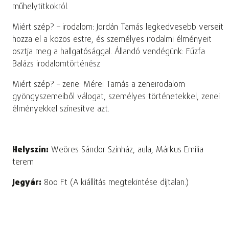
műhelytitkokról.
Miért szép? – irodalom: Jordán Tamás legkedvesebb verseit
hozza el a közös estre, és személyes irodalmi élményeit
osztja meg a hallgatósággal. Állandó vendégünk: Fűzfa
Balázs irodalomtörténész
Miért szép? – zene: Mérei Tamás a zeneirodalom
gyöngyszemeiből válogat, személyes történetekkel, zenei
élményekkel színesítve azt.
Helyszín:
Weöres Sándor Színház, aula, Márkus Emília
terem
Jegyár:
800 Ft (A kiállítás megtekintése díjtalan.)