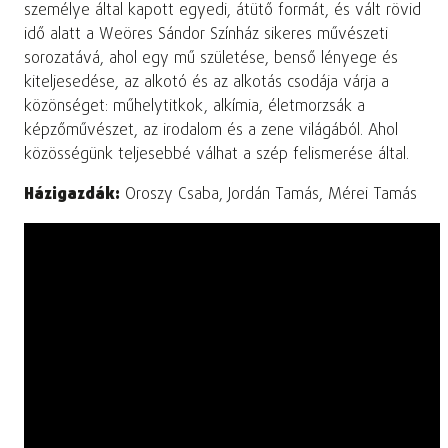
személye által kapott egyedi, átütő formát, és vált rövid
idő alatt a Weöres Sándor Színház sikeres művészeti
sorozatává, ahol egy mű születése, benső lényege és
kiteljesedése, az alkotó és az alkotás csodája várja a
közönséget: műhelytitkok, alkímia, életmorzsák a
képzőművészet, az irodalom és a zene világából. Ahol
közösségünk teljesebbé válhat a szép felismerése által.
Házigazdák:
Oroszy Csaba, Jordán Tamás, Mérei Tamás