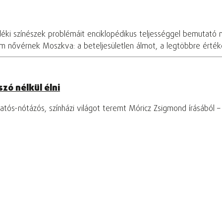
déki színészek problémáit enciklopédikus teljességgel bemutató 
om nővérnek Moszkva: a beteljesületlen álmot, a legtöbbre értékel
zó nélkül élni
tós-nótázós, színházi világot teremt Móricz Zsigmond írásából 