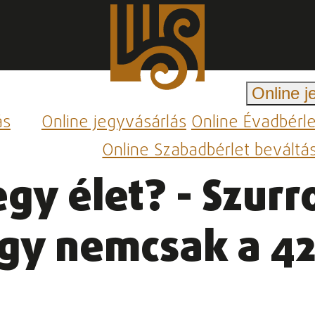
Online j
ás
Online jegyvásárlás
Online Évadbérl
Online Szabadbérlet beváltá
egy élet? - Szur
gy nemcsak a 42 