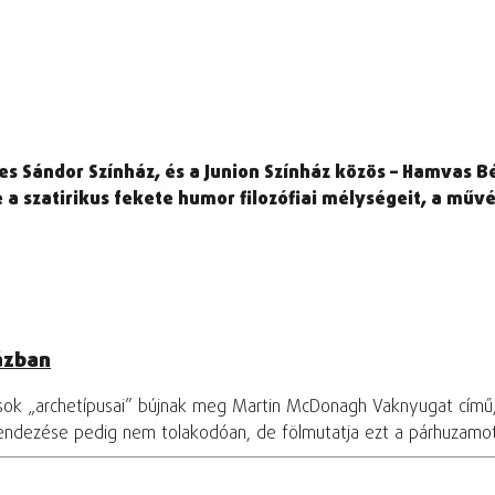
es Sándor Színház, és a Junion Színház közös – Hamvas B
ie a szatirikus fekete humor filozófiai mélységeit, a m
ázban
osok „archetípusai” bújnak meg Martin McDonagh Vaknyugat című
rendezése pedig nem tolakodóan, de fölmutatja ezt a párhuzamo