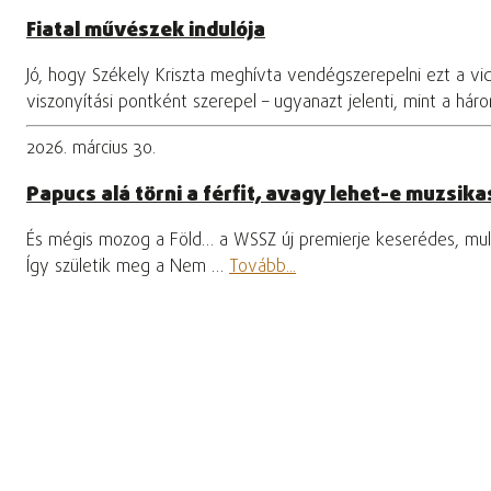
Fiatal művészek indulója
Jó, hogy Székely Kriszta meghívta vendégszerepelni ezt a vi
viszonyítási pontként szerepel – ugyanazt jelenti, mint a hár
2026. március 30.
Papucs alá törni a férfit, avagy lehet-e muzsikas
És mégis mozog a Föld… a WSSZ új premierje keserédes, mula
Így születik meg a Nem …
Tovább...