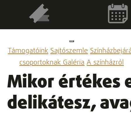
Támogatóink
Sajtószemle
Színházbejár
csoportoknak
Galéria
A színházról
Mikor értékes 
delikátesz, ava