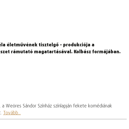
éla életművének tisztelgő - produkciója a
űvészet rámutató magatartásával. Kolbász formájában.
, a Weöres Sándor Színház színlapján fekete komédiának
t.
Tovább...