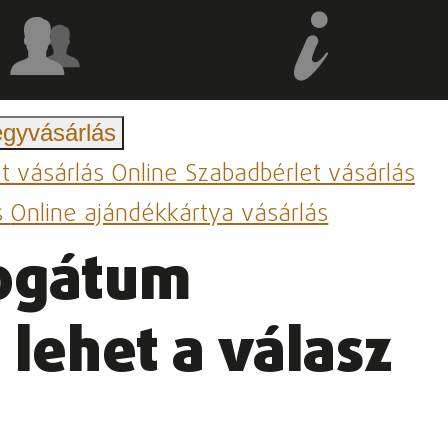
egyvásárlás
et vásárlás
Online Szabadbérlet vásárlás
s
Online ajándékkártya vásárlás
rogátum
lehet a válasz