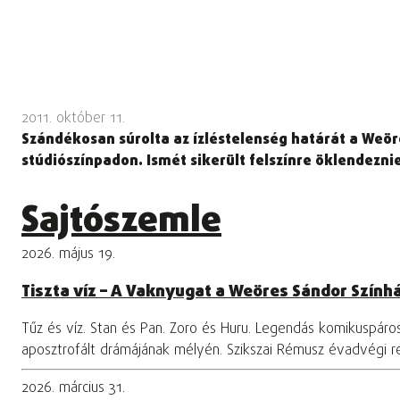
2011. október 11.
Szándékosan súrolta az ízléstelenség határát a Weör
stúdiószínpadon. Ismét sikerült felszínre öklendezn
Sajtószemle
2026. május 19.
Tiszta víz – A Vaknyugat a Weöres Sándor Szính
Tűz és víz. Stan és Pan. Zoro és Huru. Legendás komikuspár
aposztrofált drámájának mélyén. Szikszai Rémusz évadvégi 
2026. március 31.