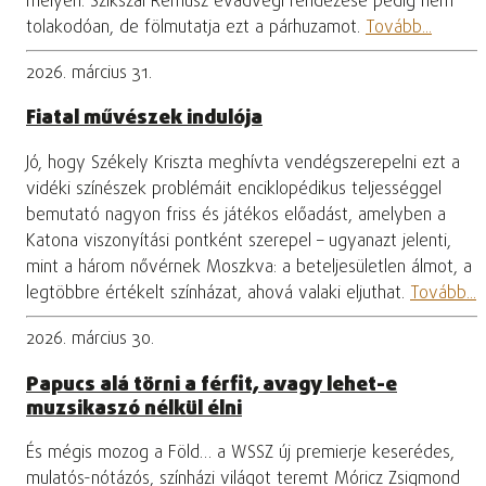
mélyén. Szikszai Rémusz évadvégi rendezése pedig nem
tolakodóan, de fölmutatja ezt a párhuzamot.
Tovább...
2026. március 31.
Fiatal művészek indulója
Jó, hogy Székely Kriszta meghívta vendégszerepelni ezt a
vidéki színészek problémáit enciklopédikus teljességgel
bemutató nagyon friss és játékos előadást, amelyben a
Katona viszonyítási pontként szerepel – ugyanazt jelenti,
mint a három nővérnek Moszkva: a beteljesületlen álmot, a
legtöbbre értékelt színházat, ahová valaki eljuthat.
Tovább...
2026. március 30.
Papucs alá törni a férfit, avagy lehet-e
muzsikaszó nélkül élni
És mégis mozog a Föld… a WSSZ új premierje keserédes,
mulatós-nótázós, színházi világot teremt Móricz Zsigmond