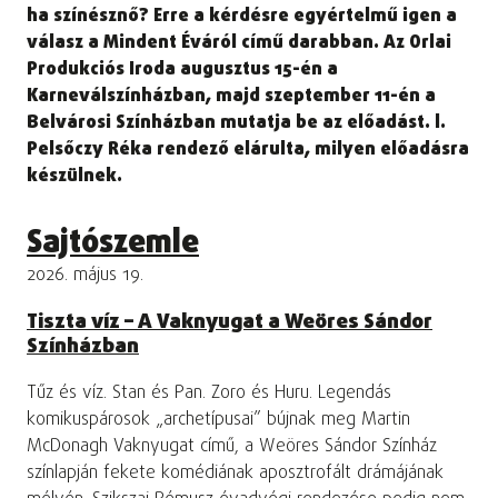
ha színésznő? Erre a kérdésre egyértelmű igen a
válasz a Mindent Éváról című darabban. Az Orlai
Produkciós Iroda augusztus 15-én a
Karneválszínházban, majd szeptember 11-én a
Belvárosi Színházban mutatja be az előadást. l.
Pelsőczy Réka rendező elárulta, milyen előadásra
készülnek.
Sajtószemle
2026. május 19.
Tiszta víz – A Vaknyugat a Weöres Sándor
Színházban
Tűz és víz. Stan és Pan. Zoro és Huru. Legendás
komikuspárosok „archetípusai” bújnak meg Martin
McDonagh Vaknyugat című, a Weöres Sándor Színház
színlapján fekete komédiának aposztrofált drámájának