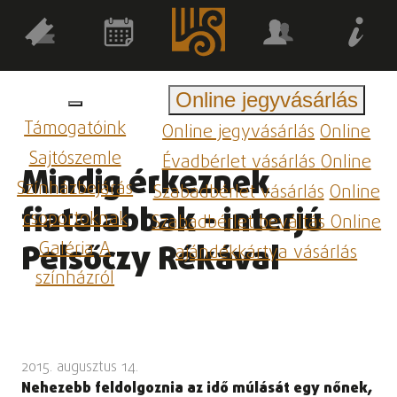
Online jegyvásárlás
Támogatóink
Online jegyvásárlás
Online
Sajtószemle
Évadbérlet vásárlás
Online
Mindig érkeznek
Színházbejárás
Szabadbérlet vásárlás
Online
fiatalabbak - interjú
csoportoknak
Szabadbérlet beváltás
Online
Galéria
A
Pelsőczy Rékával
ajándékkártya vásárlás
színházról
2015. augusztus 14.
Nehezebb feldolgoznia az idő múlását egy nőnek,