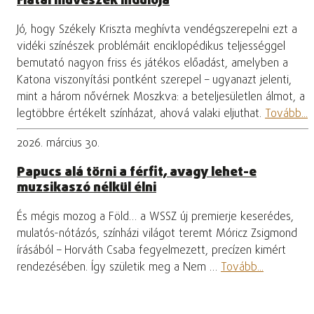
Fiatal művészek indulója
Jó, hogy Székely Kriszta meghívta vendégszerepelni ezt a
vidéki színészek problémáit enciklopédikus teljességgel
bemutató nagyon friss és játékos előadást, amelyben a
Katona viszonyítási pontként szerepel – ugyanazt jelenti,
mint a három nővérnek Moszkva: a beteljesületlen álmot, a
legtöbbre értékelt színházat, ahová valaki eljuthat.
Tovább...
2026. március 30.
Papucs alá törni a férfit, avagy lehet-e
muzsikaszó nélkül élni
És mégis mozog a Föld… a WSSZ új premierje keserédes,
mulatós-nótázós, színházi világot teremt Móricz Zsigmond
írásából – Horváth Csaba fegyelmezett, precízen kimért
rendezésében. Így születik meg a Nem …
Tovább...