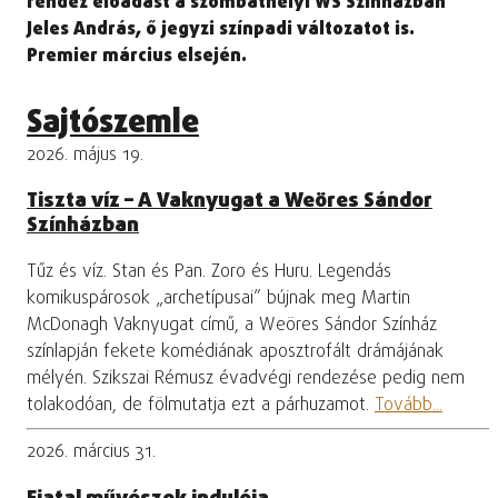
rendez előadást a szombathelyi WS Színházban
Jeles András, ő jegyzi színpadi változatot is.
Premier március elsején.
Sajtószemle
2026. május 19.
Tiszta víz – A Vaknyugat a Weöres Sándor
Színházban
Tűz és víz. Stan és Pan. Zoro és Huru. Legendás
komikuspárosok „archetípusai” bújnak meg Martin
McDonagh Vaknyugat című, a Weöres Sándor Színház
színlapján fekete komédiának aposztrofált drámájának
mélyén. Szikszai Rémusz évadvégi rendezése pedig nem
tolakodóan, de fölmutatja ezt a párhuzamot.
Tovább...
2026. március 31.