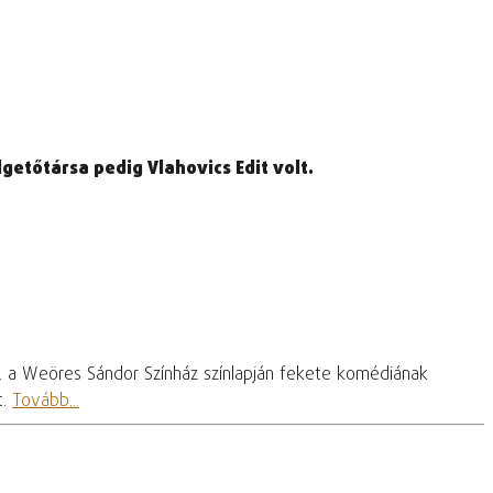
etőtársa pedig Vlahovics Edit volt.
, a Weöres Sándor Színház színlapján fekete komédiának
t.
Tovább...