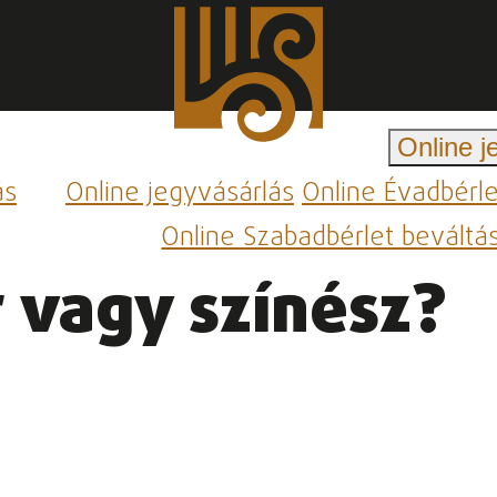
Online j
ás
Online jegyvásárlás
Online Évadbérl
Online Szabadbérlet beváltá
 vagy színész?