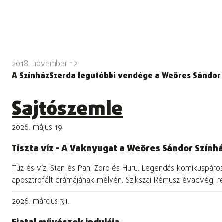
2018. november 12.
A SzínházSzerda legutóbbi vendége a Weöres Sándor Sz
Sajtószemle
2026. május 19.
Tiszta víz – A Vaknyugat a Weöres Sándor Szính
Tűz és víz. Stan és Pan. Zoro és Huru. Legendás komikuspár
aposztrofált drámájának mélyén. Szikszai Rémusz évadvégi 
2026. március 31.