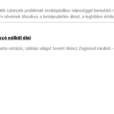
déki színészek problémáit enciklopédikus teljességgel bemutató 
om nővérnek Moszkva: a beteljesületlen álmot, a legtöbbre értékel
zó nélkül élni
tós-nótázós, színházi világot teremt Móricz Zsigmond írásából 