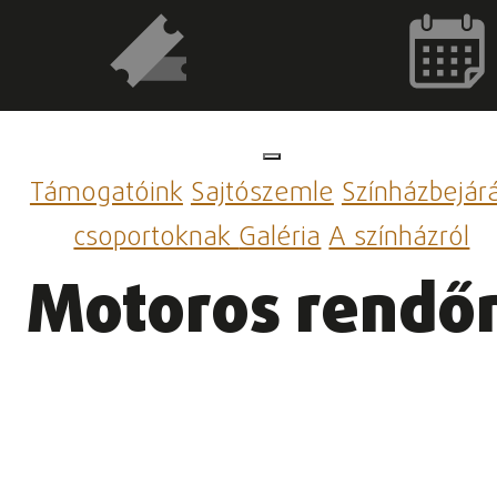
Támogatóink
Sajtószemle
Színházbejár
csoportoknak
Galéria
A színházról
Motoros rendőr