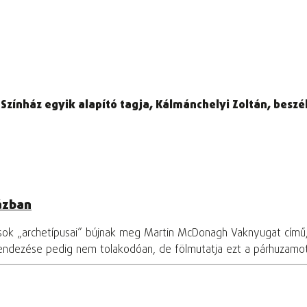
ínház egyik alapító tagja, Kálmánchelyi Zoltán, beszélg
ázban
osok „archetípusai” bújnak meg Martin McDonagh Vaknyugat című
rendezése pedig nem tolakodóan, de fölmutatja ezt a párhuzamo