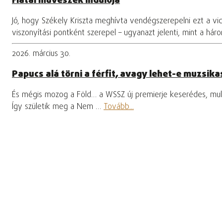
Fiatal művészek indulója
Jó, hogy Székely Kriszta meghívta vendégszerepelni ezt a vi
viszonyítási pontként szerepel – ugyanazt jelenti, mint a hár
2026. március 30.
Papucs alá törni a férfit, avagy lehet-e muzsikas
És mégis mozog a Föld… a WSSZ új premierje keserédes, mula
Így születik meg a Nem …
Tovább...