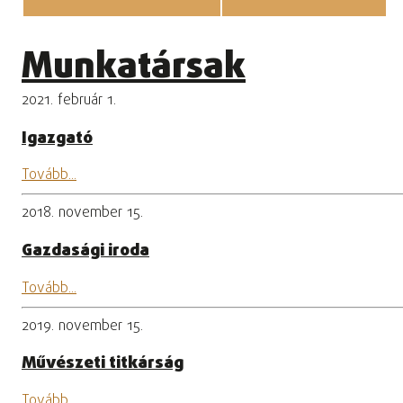
Munkatársak
2021. február 1.
Igazgató
Tovább...
2018. november 15.
Gazdasági iroda
Tovább...
2019. november 15.
Művészeti titkárság
Tovább...