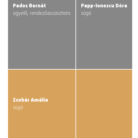
Pados Bernát
Papp-Ionescu Dóra
ügyelő, rendezőasszisztens
súgó
Zsohár Amália
súgó