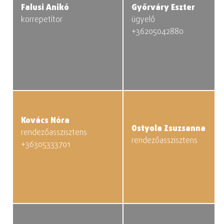
Falusi Anikó
Győrváry Eszter
korrepetítor
ügyelő
+36205042880
Kovács Nóra
Ostyola Zsuzsanna
rendezőasszisztens
rendezőasszisztens
+36305333701