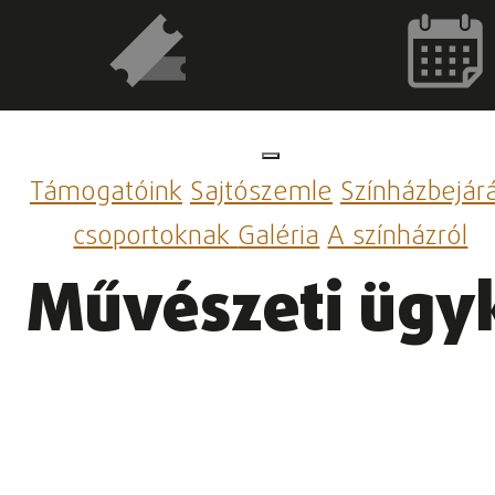
Támogatóink
Sajtószemle
Színházbejár
csoportoknak
Galéria
A színházról
Művészeti ügy