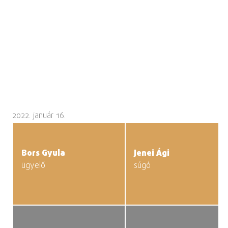
2022. január 16.
Bors Gyula
Jenei Ági
ügyelő
súgó