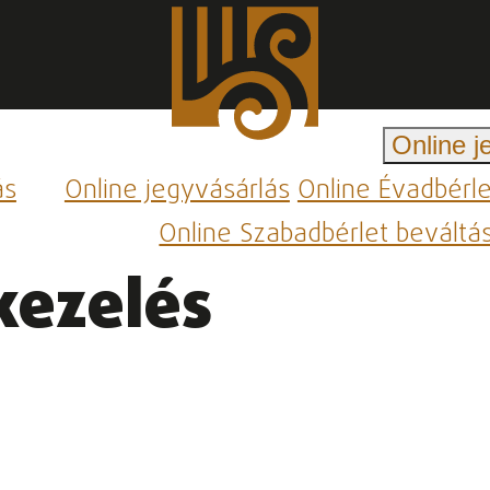
Online j
ás
Online jegyvásárlás
Online Évadbérl
Online Szabadbérlet beváltá
kezelés