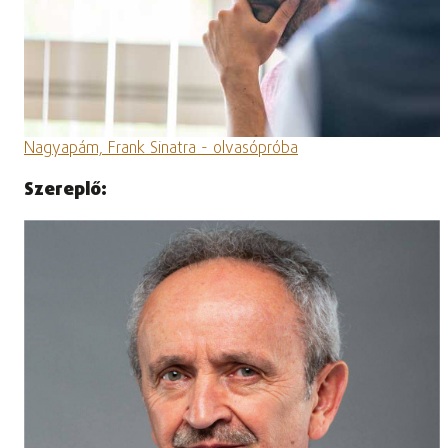
Nagyapám, Frank Sinatra - olvasópróba
Szereplő: