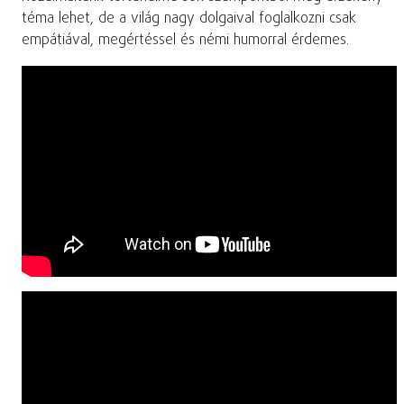
téma lehet, de a világ nagy dolgaival foglalkozni csak
empátiával, megértéssel és némi humorral érdemes.