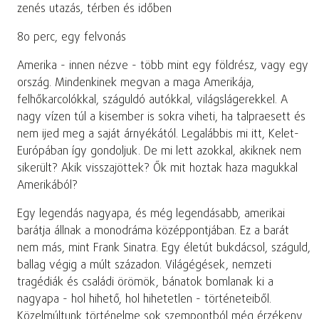
zenés utazás, térben és időben
80 perc, egy felvonás
Amerika - innen nézve - több mint egy földrész, vagy egy
ország. Mindenkinek megvan a maga Amerikája,
felhőkarcolókkal, száguldó autókkal, világslágerekkel. A
nagy vízen túl a kisember is sokra viheti, ha talpraesett és
nem ijed meg a saját árnyékától. Legalábbis mi itt, Kelet-
Európában így gondoljuk. De mi lett azokkal, akiknek nem
sikerült? Akik visszajöttek? Ők mit hoztak haza magukkal
Amerikából?
Egy legendás nagyapa, és még legendásabb, amerikai
barátja állnak a monodráma középpontjában. Ez a barát
nem más, mint Frank Sinatra. Egy életút bukdácsol, száguld,
ballag végig a múlt századon. Világégések, nemzeti
tragédiák és családi örömök, bánatok bomlanak ki a
nagyapa - hol hihető, hol hihetetlen - történeteiből.
Közelmúltunk történelme sok szempontból még érzékeny