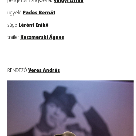
pengetős hangszerek
Völgyi Attila
ügyelő
Pados Bernát
súgó
Léránt Enikő
trailer
Kaczmarski Ágnes
RENDEZŐ
Veres András