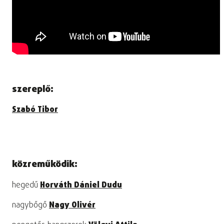
szereplő:
Szabó Tibor
közreműködik:
hegedű
Horváth Dániel Dudu
nagybőgő
Nagy Olivér