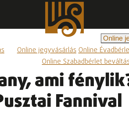
Online j
ás
Online jegyvásárlás
Online Évadbérl
Online Szabadbérlet beváltá
ny, ami fénylik?
usztai Fannival