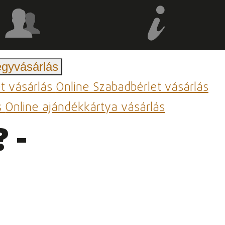
egyvásárlás
et vásárlás
Online Szabadbérlet vásárlás
s
Online ajándékkártya vásárlás
 -