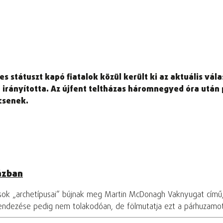
es státuszt kapó fiatalok közül került ki az aktuális vá
t irányította. Az újfent teltházas háromnegyed óra után
csenek.
ázban
osok „archetípusai” bújnak meg Martin McDonagh Vaknyugat című
rendezése pedig nem tolakodóan, de fölmutatja ezt a párhuzamo