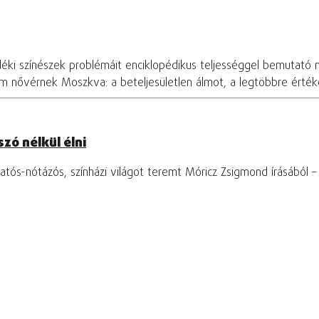
déki színészek problémáit enciklopédikus teljességgel bemutató 
om nővérnek Moszkva: a beteljesületlen álmot, a legtöbbre értékel
zó nélkül élni
tós-nótázós, színházi világot teremt Móricz Zsigmond írásából 