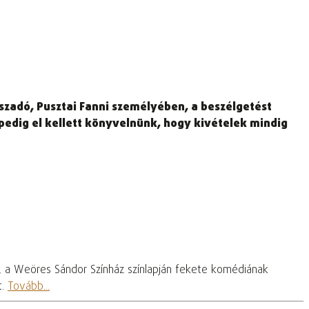
laszadó, Pusztai Fanni személyében, a beszélgetést
 pedig el kellett könyvelnünk, hogy kivételek mindig
, a Weöres Sándor Színház színlapján fekete komédiának
t.
Tovább...