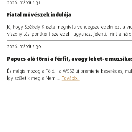
2026. március 31.
Fiatal művészek indulója
Jó, hogy Székely Kriszta meghívta vendégszerepelni ezt a vi
viszonyítási pontként szerepel – ugyanazt jelenti, mint a hár
2026. március 30.
Papucs alá törni a férfit, avagy lehet-e muzsikas
És mégis mozog a Föld… a WSSZ új premierje keserédes, mula
Így születik meg a Nem …
Tovább...