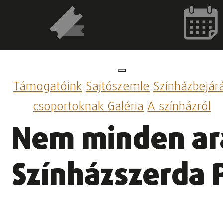
Támogatóink
Sajtószemle
Színházbejár
csoportoknak
Galéria
A színházról
Nem minden ara
Színházszerda P