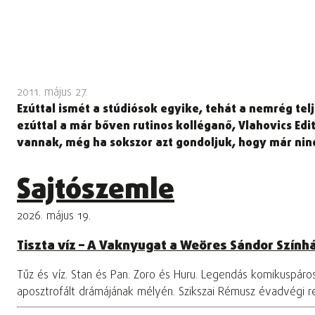
2011. május 27.
Ezúttal ismét a stúdiósok egyike, tehát a nemrég telj
ezúttal a már bőven rutinos kolléganő, Vlahovics Edi
vannak, még ha sokszor azt gondoljuk, hogy már nin
Sajtószemle
2026. május 19.
Tiszta víz – A Vaknyugat a Weöres Sándor Szính
Tűz és víz. Stan és Pan. Zoro és Huru. Legendás komikuspár
aposztrofált drámájának mélyén. Szikszai Rémusz évadvégi 