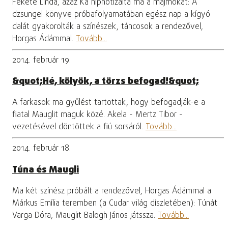
Fekete Linda, azaz Ká hipnotizálta ma a majmokat: A
dzsungel könyve próbafolyamatában egész nap a kígyó
dalát gyakorolták a színészek, táncosok a rendezővel,
Horgas Ádámmal.
Tovább...
2014. február 19.
&quot;Hé, kölyök, a törzs befogad!&quot;
A farkasok ma gyűlést tartottak, hogy befogadják-e a
fiatal Mauglit maguk közé. Akela - Mertz Tibor -
vezetésével döntöttek a fiú sorsáról.
Tovább...
2014. február 18.
Túna és Maugli
Ma két színész próbált a rendezővel, Horgas Ádámmal a
Márkus Emília teremben (a Cudar világ díszletében): Túnát
Varga Dóra, Mauglit Balogh János játssza.
Tovább...