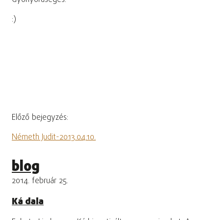
Gyönyörűséges!
:)
Előző bejegyzés:
Németh Judit-2013.04.10.
blog
2014. február 25.
Ká dala