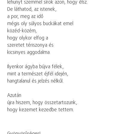
lehunyt szemmel sírok azon, hogy élsz.
De láthatod, az istenek,
a por, meg az idő
mégis oly súlyos buckákat emel
közéd-közém,
hogy olykor elfog a
szeretet tériszonya és
kicsinyes aggodalma.
Ilyenkor ágyba bújva félek,
mint a természet éjfél idején,
hangtalanul és jelzés nélkűl.
Azután
újra hiszem, hogy összetartozunk,
hogy kezemet kezedbe tettem.