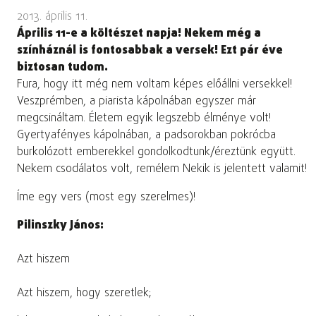
2013. április 11.
Április 11-e a költészet napja! Nekem még a
színháznál is fontosabbak a versek! Ezt pár éve
biztosan tudom.
Fura, hogy itt még nem voltam képes előállni versekkel!
Veszprémben, a piarista kápolnában egyszer már
megcsináltam. Életem egyik legszebb élménye volt!
Gyertyafényes kápolnában, a padsorokban pokrócba
burkolózott emberekkel gondolkodtunk/éreztünk együtt.
Nekem csodálatos volt, remélem Nekik is jelentett valamit!
Íme egy vers (most egy szerelmes)!
Pilinszky János:
Azt hiszem
Azt hiszem, hogy szeretlek;