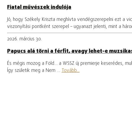
Fiatal művészek indulója
Jó, hogy Székely Kriszta meghívta vendégszerepelni ezt a vi
viszonyítási pontként szerepel – ugyanazt jelenti, mint a hár
2026. március 30.
Papucs alá törni a férfit, avagy lehet-e muzsikas
És mégis mozog a Föld… a WSSZ új premierje keserédes, mula
Így születik meg a Nem …
Tovább...