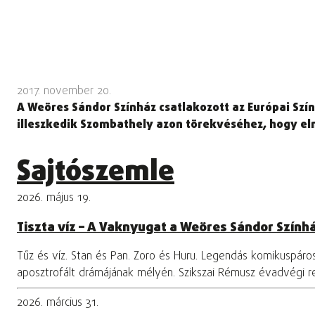
2017. november 20.
A Weöres Sándor Színház csatlakozott az Európai Szín
illeszkedik Szombathely azon törekvéséhez, hogy eln
Sajtószemle
2026. május 19.
Tiszta víz – A Vaknyugat a Weöres Sándor Szính
Tűz és víz. Stan és Pan. Zoro és Huru. Legendás komikuspár
aposztrofált drámájának mélyén. Szikszai Rémusz évadvégi 
2026. március 31.