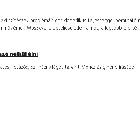
déki színészek problémáit enciklopédikus teljességgel bemutató 
om nővérnek Moszkva: a beteljesületlen álmot, a legtöbbre értékel
zó nélkül élni
tós-nótázós, színházi világot teremt Móricz Zsigmond írásából 