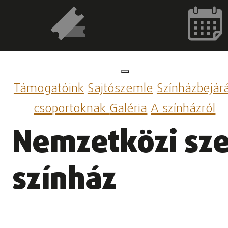
Támogatóink
Sajtószemle
Színházbejár
csoportoknak
Galéria
A színházról
Nemzetközi sze
színház