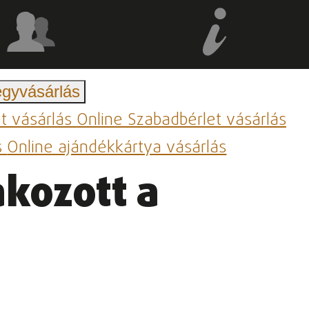
egyvásárlás
et vásárlás
Online Szabadbérlet vásárlás
s
Online ajándékkártya vásárlás
kozott a