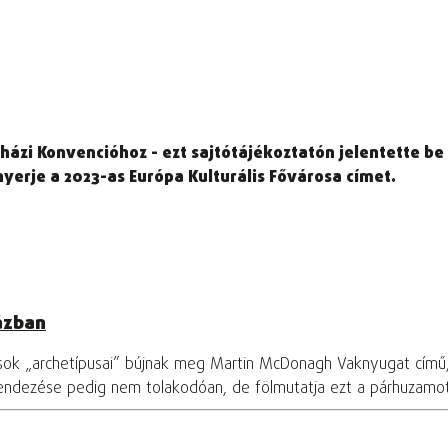
házi Konvencióhoz - ezt sajtótájékoztatón jelentette be 
yerje a 2023-as Európa Kulturális Fővárosa címet.
ázban
osok „archetípusai” bújnak meg Martin McDonagh Vaknyugat című
rendezése pedig nem tolakodóan, de fölmutatja ezt a párhuzamo