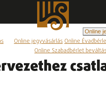
Online j
ás
Online jegyvásárlás
Online Évadbérl
Online Szabadbérlet beváltá
rvezethez csatla