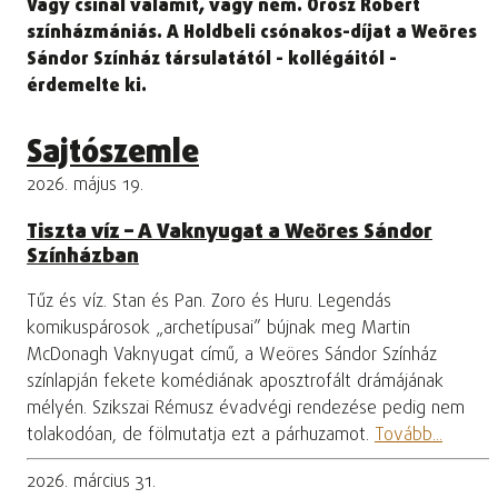
Vagy csinál valamit, vagy nem. Orosz Róbert
színházmániás. A Holdbeli csónakos-díjat a Weöres
Sándor Színház társulatától - kollégáitól -
érdemelte ki.
Sajtószemle
2026. május 19.
Tiszta víz – A Vaknyugat a Weöres Sándor
Színházban
Tűz és víz. Stan és Pan. Zoro és Huru. Legendás
komikuspárosok „archetípusai” bújnak meg Martin
McDonagh Vaknyugat című, a Weöres Sándor Színház
színlapján fekete komédiának aposztrofált drámájának
mélyén. Szikszai Rémusz évadvégi rendezése pedig nem
tolakodóan, de fölmutatja ezt a párhuzamot.
Tovább...
2026. március 31.