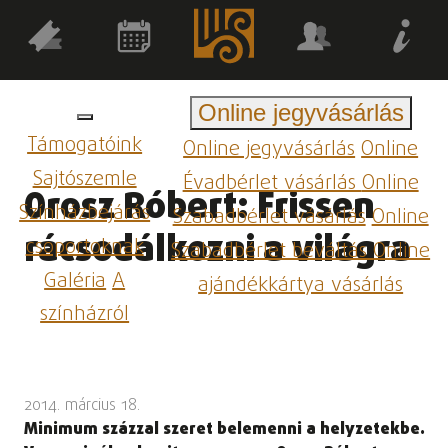
Online jegyvásárlás
Támogatóink
Online jegyvásárlás
Online
Sajtószemle
Évadbérlet vásárlás
Online
Orosz Róbert: Frissen
Színházbejárás
Szabadbérlet vásárlás
Online
rácsodálkozni a világra
csoportoknak
Szabadbérlet beváltás
Online
Galéria
A
ajándékkártya vásárlás
színházról
2014. március 18.
Minimum százzal szeret belemenni a helyzetekbe.