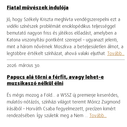
Fiatal művészek indulója
Jó, hogy Székely Kriszta meghívta vendégszerepelni ezt a
vidéki színészek problémáit enciklopédikus teljességgel
bemutató nagyon friss és játékos előadást, amelyben a
Katona viszonyítási pontként szerepel – ugyanazt jelenti,
mint a három nővérnek Moszkva: a beteljesületlen álmot, a
legtöbbre értékelt színházat, ahová valaki eljuthat.
Tovább...
2026. március 30.
Papucs alá törni a férfit, avagy lehet-e
muzsikaszó nélkül élni
És mégis mozog a Föld… a WSSZ új premierje keserédes,
mulatós-nótázós, színházi világot teremt Móricz Zsigmond
írásából – Horváth Csaba fegyelmezett, precízen kimért
rendezésében. Így születik meg a Nem …
Tovább...