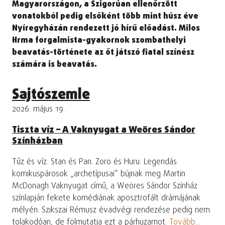
Magyarországon, a Szigorúan ellenőrzött
vonatokból pedig elsőként több mint húsz éve
Nyíregyházán rendezett jó hírű előadást. Milos
Hrma forgalmista-gyakornok szombathelyi
beavatás-története az őt játszó fiatal színész
számára is beavatás.
Sajtószemle
2026. május 19.
Tiszta víz – A Vaknyugat a Weöres Sándor
Színházban
Tűz és víz. Stan és Pan. Zoro és Huru. Legendás
komikuspárosok „archetípusai” bújnak meg Martin
McDonagh Vaknyugat című, a Weöres Sándor Színház
színlapján fekete komédiának aposztrofált drámájának
mélyén. Szikszai Rémusz évadvégi rendezése pedig nem
tolakodóan, de fölmutatja ezt a párhuzamot.
Tovább...