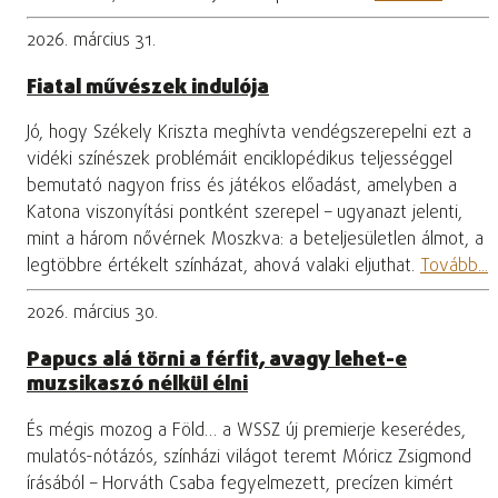
2026. március 31.
Fiatal művészek indulója
Jó, hogy Székely Kriszta meghívta vendégszerepelni ezt a
vidéki színészek problémáit enciklopédikus teljességgel
bemutató nagyon friss és játékos előadást, amelyben a
Katona viszonyítási pontként szerepel – ugyanazt jelenti,
mint a három nővérnek Moszkva: a beteljesületlen álmot, a
legtöbbre értékelt színházat, ahová valaki eljuthat.
Tovább...
2026. március 30.
Papucs alá törni a férfit, avagy lehet-e
muzsikaszó nélkül élni
És mégis mozog a Föld… a WSSZ új premierje keserédes,
mulatós-nótázós, színházi világot teremt Móricz Zsigmond
írásából – Horváth Csaba fegyelmezett, precízen kimért