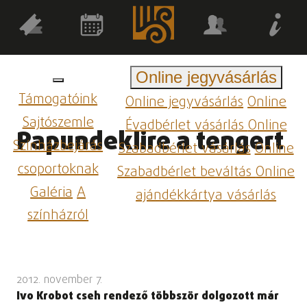
Online jegyvásárlás
Támogatóink
Online jegyvásárlás
Online
Sajtószemle
Évadbérlet vásárlás
Online
Papundeklire a tengert
Színházbejárás
Szabadbérlet vásárlás
Online
csoportoknak
Szabadbérlet beváltás
Online
Galéria
A
ajándékkártya vásárlás
színházról
2012. november 7.
Ivo Krobot cseh rendező többször dolgozott már