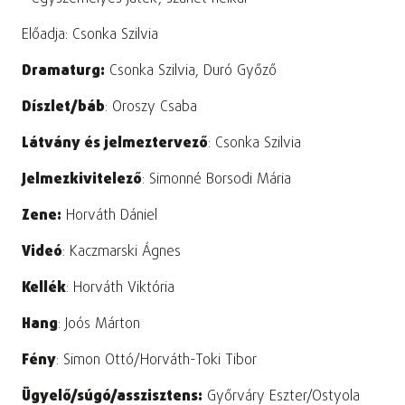
Előadja: Csonka Szilvia
Dramaturg:
Csonka Szilvia, Duró Győző
Díszlet/báb
: Oroszy Csaba
Látvány és jelmeztervező
: Csonka Szilvia
Jelmezkivitelező
: Simonné Borsodi Mária
Zene:
Horváth Dániel
Videó
: Kaczmarski Ágnes
Kellék
: Horváth Viktória
Hang
: Joós Márton
Fény
: Simon Ottó/Horváth-Toki Tibor
Ügyelő/súgó/asszisztens:
Győrváry Eszter/Ostyola