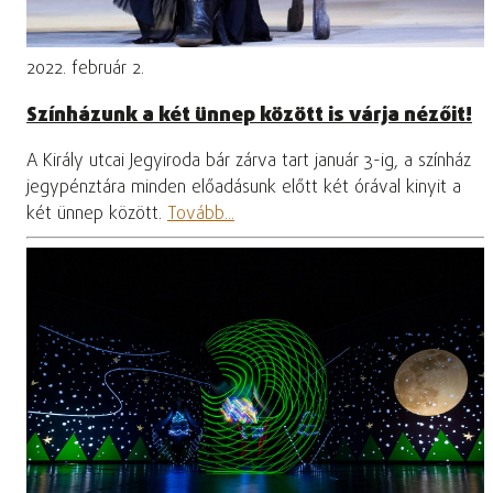
2022. február 2.
Színházunk a két ünnep között is várja nézőit!
A Király utcai Jegyiroda bár zárva tart január 3-ig, a színház
jegypénztára minden előadásunk előtt két órával kinyit a
két ünnep között.
Tovább...