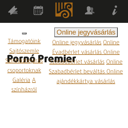
Online jegyvásárlás
Támogatóink
Online jegyvásárlás
Online
Sajtószemle
Évadbérlet vásárlás
Online
Pornó Premier
Színházbejárás
Szabadbérlet vásárlás
Online
csoportoknak
Szabadbérlet beváltás
Online
Galéria
A
ajándékkártya vásárlás
színházról