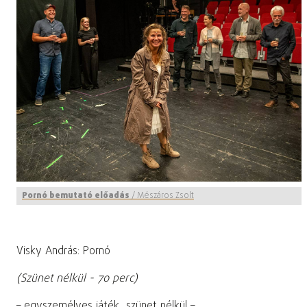
Pornó bemutató előadás
/
Mészáros Zsolt
Visky András: Pornó
(Szünet nélkül - 70 perc)
– egyszemélyes játék, szünet nélkül –