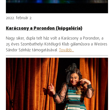
2022. február 2.
Karácsony a Porondon (képgaléria)
Nagy siker, dupla telt ház volt a Karácsony a Porondon, a
25 éves Szombathelyi Kötélugró Klub gálaműsora a Weöres
Sándor Színház támogatásával.
Tovább...