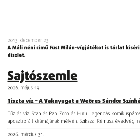
2013. december 23.
A Máli néni című Füst Milán-vígjátékot is tárlat kísé
díszlet.
Sajtószemle
2026. május 19.
Tiszta víz – A Vaknyugat a Weöres Sándor Szính
Tűz és víz. Stan és Pan. Zoro és Huru. Legendás komikuspár
aposztrofált drámájának mélyén. Szikszai Rémusz évadvégi 
2026. március 31.