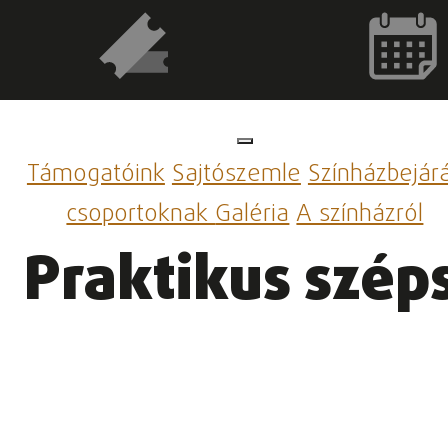
Támogatóink
Sajtószemle
Színházbejár
csoportoknak
Galéria
A színházról
Praktikus szép