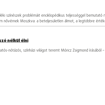
déki színészek problémáit enciklopédikus teljességgel bemutató 
om nővérnek Moszkva: a beteljesületlen álmot, a legtöbbre értékel
zó nélkül élni
tós-nótázós, színházi világot teremt Móricz Zsigmond írásából 