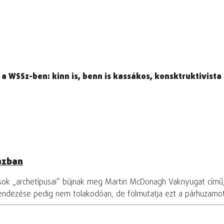
ri a WSSz-ben: kinn is, benn is kassákos, konsktruktivist
ázban
osok „archetípusai” bújnak meg Martin McDonagh Vaknyugat című
rendezése pedig nem tolakodóan, de fölmutatja ezt a párhuzamo