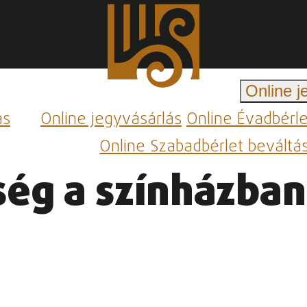
Online j
ás
Online jegyvásárlás
Online Évadbérl
Online Szabadbérlet beváltá
ség a színházban