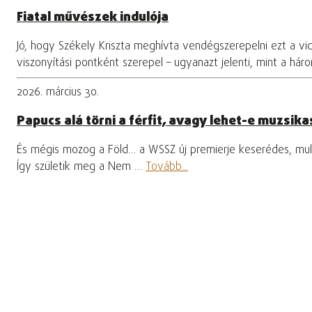
Fiatal művészek indulója
Jó, hogy Székely Kriszta meghívta vendégszerepelni ezt a vi
viszonyítási pontként szerepel – ugyanazt jelenti, mint a hár
2026. március 30.
Papucs alá törni a férfit, avagy lehet-e muzsikas
És mégis mozog a Föld… a WSSZ új premierje keserédes, mula
Így születik meg a Nem …
Tovább...