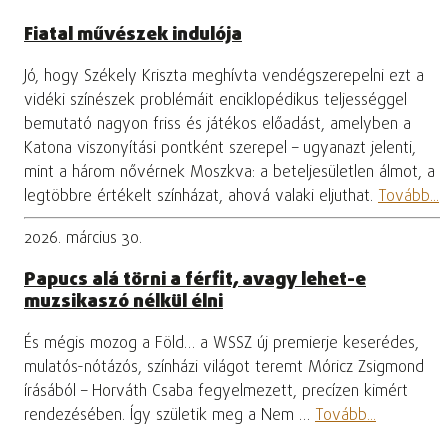
Fiatal művészek indulója
Jó, hogy Székely Kriszta meghívta vendégszerepelni ezt a
vidéki színészek problémáit enciklopédikus teljességgel
bemutató nagyon friss és játékos előadást, amelyben a
Katona viszonyítási pontként szerepel – ugyanazt jelenti,
mint a három nővérnek Moszkva: a beteljesületlen álmot, a
legtöbbre értékelt színházat, ahová valaki eljuthat.
Tovább...
2026. március 30.
Papucs alá törni a férfit, avagy lehet-e
muzsikaszó nélkül élni
És mégis mozog a Föld… a WSSZ új premierje keserédes,
mulatós-nótázós, színházi világot teremt Móricz Zsigmond
írásából – Horváth Csaba fegyelmezett, precízen kimért
rendezésében. Így születik meg a Nem …
Tovább...