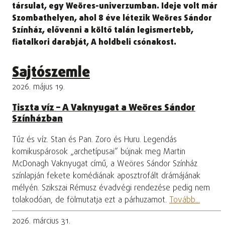
társulat, egy Weöres-univerzumban. Ideje volt már
Szombathelyen, ahol 8 éve létezik Weöres Sándor
Színház, elővenni a költő talán legismertebb,
fiatalkori darabját, A holdbeli csónakost.
Sajtószemle
2026. május 19.
Tiszta víz – A Vaknyugat a Weöres Sándor
Színházban
Tűz és víz. Stan és Pan. Zoro és Huru. Legendás
komikuspárosok „archetípusai” bújnak meg Martin
McDonagh Vaknyugat című, a Weöres Sándor Színház
színlapján fekete komédiának aposztrofált drámájának
mélyén. Szikszai Rémusz évadvégi rendezése pedig nem
tolakodóan, de fölmutatja ezt a párhuzamot.
Tovább...
2026. március 31.