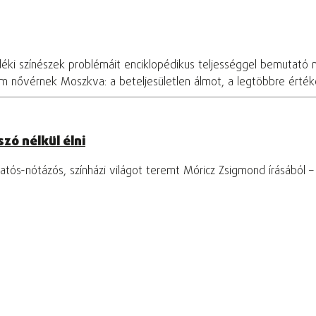
déki színészek problémáit enciklopédikus teljességgel bemutató 
om nővérnek Moszkva: a beteljesületlen álmot, a legtöbbre értékel
zó nélkül élni
tós-nótázós, színházi világot teremt Móricz Zsigmond írásából 