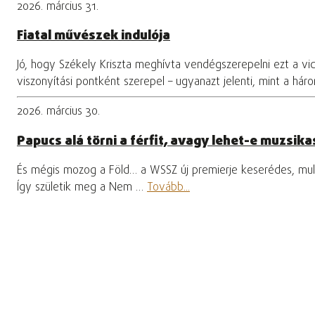
2026. március 31.
Fiatal művészek indulója
Jó, hogy Székely Kriszta meghívta vendégszerepelni ezt a vi
viszonyítási pontként szerepel – ugyanazt jelenti, mint a hár
2026. március 30.
Papucs alá törni a férfit, avagy lehet-e muzsikas
És mégis mozog a Föld… a WSSZ új premierje keserédes, mula
Így születik meg a Nem …
Tovább...