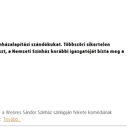
nházalapítási szándékukat. Többszöri sikertelen
zt, a Nemzeti Színház korábbi igazgatóját bízta meg a
, a Weöres Sándor Színház színlapján fekete komédiának
t.
Tovább...