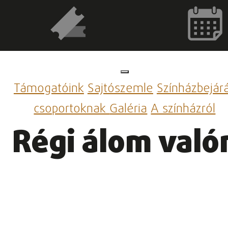
Támogatóink
Sajtószemle
Színházbejár
csoportoknak
Galéria
A színházról
Régi álom valór