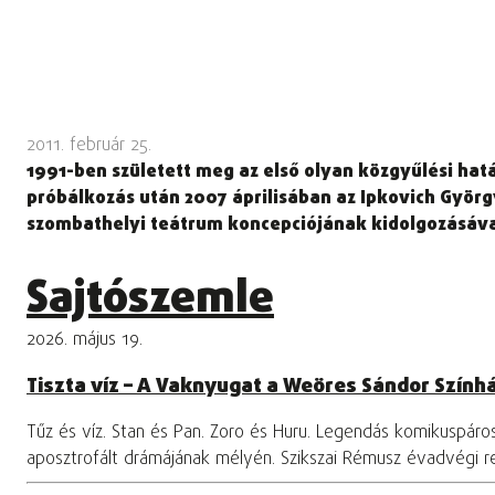
2011. február 25.
1991-ben született meg az első olyan közgyűlési hatá
próbálkozás után 2007 áprilisában az Ipkovich Györg
szombathelyi teátrum koncepciójának kidolgozásáva
Sajtószemle
2026. május 19.
Tiszta víz – A Vaknyugat a Weöres Sándor Szính
Tűz és víz. Stan és Pan. Zoro és Huru. Legendás komikuspár
aposztrofált drámájának mélyén. Szikszai Rémusz évadvégi 