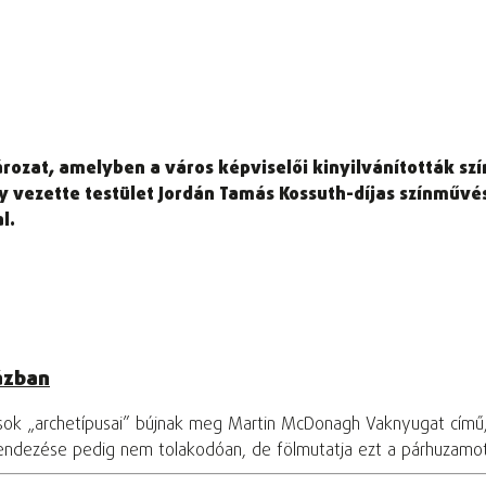
rozat, amelyben a város képviselői kinyilvánították szí
y vezette testület Jordán Tamás Kossuth-díjas színművés
l.
ázban
osok „archetípusai” bújnak meg Martin McDonagh Vaknyugat című
rendezése pedig nem tolakodóan, de fölmutatja ezt a párhuzamo