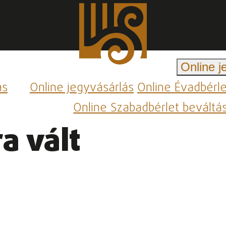
Online j
ás
Online jegyvásárlás
Online Évadbérl
Online Szabadbérlet beváltá
a vált