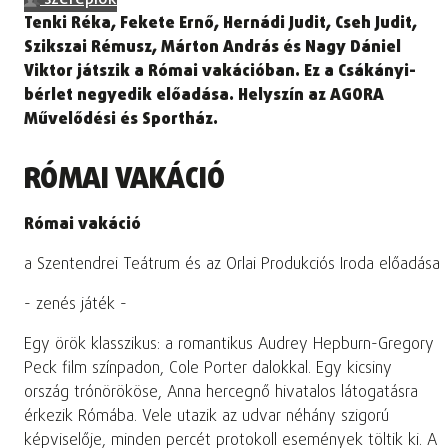
Tenki Réka, Fekete Ernő, Hernádi Judit, Cseh Judit,
Szikszai Rémusz, Márton András és Nagy Dániel
Viktor játszik a Római vakációban. Ez a Csákányi-
bérlet negyedik előadása. Helyszín az AGORA
Művelődési és Sportház.
RÓMAI VAKÁCIÓ
Római vakáció
a Szentendrei Teátrum és az Orlai Produkciós Iroda előadása
- zenés játék -
Egy örök klasszikus: a romantikus Audrey Hepburn-Gregory
Peck film színpadon, Cole Porter dalokkal. Egy kicsiny
ország trónörököse, Anna hercegnő hivatalos látogatásra
érkezik Rómába. Vele utazik az udvar néhány szigorú
képviselője, minden percét protokoll események töltik ki. A