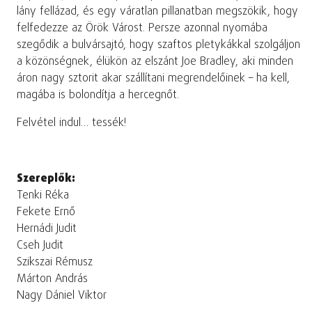
lány fellázad, és egy váratlan pillanatban megszökik, hogy
felfedezze az Örök Várost. Persze azonnal nyomába
szegődik a bulvársajtó, hogy szaftos pletykákkal szolgáljon
a közönségnek, élükön az elszánt Joe Bradley, aki minden
áron nagy sztorit akar szállítani megrendelőinek – ha kell,
magába is bolondítja a hercegnőt.
Felvétel indul… tessék!
Szereplők:
Tenki Réka
Fekete Ernő
Hernádi Judit
Cseh Judit
Szikszai Rémusz
Márton András
Nagy Dániel Viktor