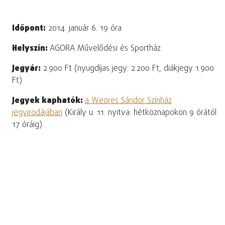
Időpont:
2014. január 6. 19 óra
Helyszín:
AGORA Művelődési és Sportház
Jegyár:
2.900 Ft (nyugdíjas jegy: 2.200 Ft, diákjegy 1.900
Ft)
Jegyek kaphatók:
a Weöres Sándor Színház
jegyirodájában
(Király u. 11. nyitva: hétköznapokon 9 órától
17 óráig)