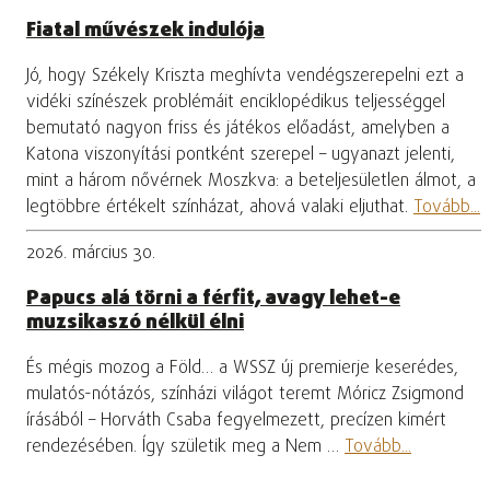
Fiatal művészek indulója
Jó, hogy Székely Kriszta meghívta vendégszerepelni ezt a
vidéki színészek problémáit enciklopédikus teljességgel
bemutató nagyon friss és játékos előadást, amelyben a
Katona viszonyítási pontként szerepel – ugyanazt jelenti,
mint a három nővérnek Moszkva: a beteljesületlen álmot, a
legtöbbre értékelt színházat, ahová valaki eljuthat.
Tovább...
2026. március 30.
Papucs alá törni a férfit, avagy lehet-e
muzsikaszó nélkül élni
És mégis mozog a Föld… a WSSZ új premierje keserédes,
mulatós-nótázós, színházi világot teremt Móricz Zsigmond
írásából – Horváth Csaba fegyelmezett, precízen kimért
rendezésében. Így születik meg a Nem …
Tovább...