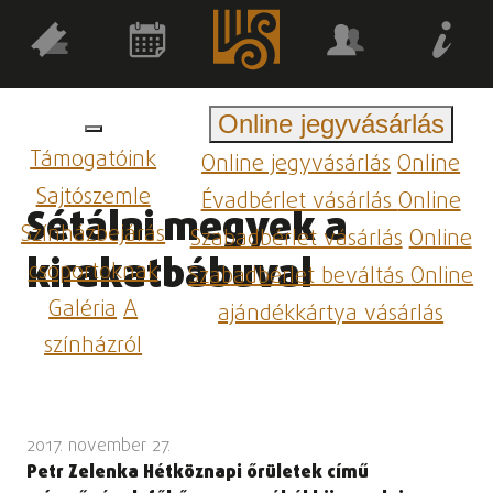
Online jegyvásárlás
Támogatóink
Online jegyvásárlás
Online
Sajtószemle
Évadbérlet vásárlás
Online
Sétálni megyek a
Színházbejárás
Szabadbérlet vásárlás
Online
kirakatbábuval
csoportoknak
Szabadbérlet beváltás
Online
Galéria
A
ajándékkártya vásárlás
színházról
2017. november 27.
Petr Zelenka Hétköznapi őrületek című