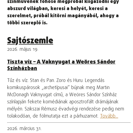
színművének főhőse megpróbál kiigazodni egy
abszurd világban, keresi a helyét, keresi a
szerelmet, próbál kitörni magányából, ahogy a
többi szereplő is.
Sajtószemle
2026. május 19.
Tiszta víz – A Vaknyugat a Weöres Sándor
Színházban
Tűz és víz. Stan és Pan. Zoro és Huru. Legendás
komikuspárosok „archetípusai” bújnak meg Martin
McDonagh Vaknyugat című, a Weöres Sándor Színház
színlapján fekete komédiának aposztrofált drámájának
mélyén. Szikszai Rémusz évadvégi rendezése pedig nem
tolakodóan, de fölmutatja ezt a párhuzamot.
Tovább...
2026. március 31.