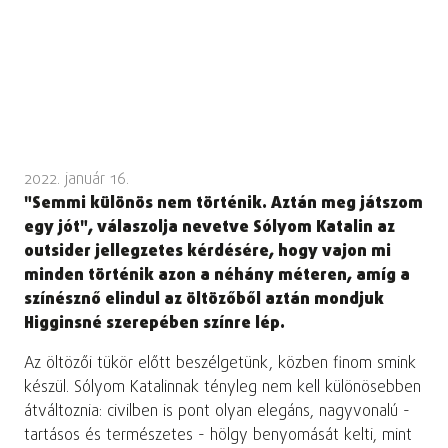
2022. január 16.
"Semmi különös nem történik. Aztán meg játszom
egy jót", válaszolja nevetve Sólyom Katalin az
outsider jellegzetes kérdésére, hogy vajon mi
minden történik azon a néhány méteren, amíg a
színésznő elindul az öltözőből aztán mondjuk
Higginsné szerepében színre lép.
Az öltözői tükör előtt beszélgetünk, közben finom smink
készül. Sólyom Katalinnak tényleg nem kell különösebben
átváltoznia: civilben is pont olyan elegáns, nagyvonalú -
tartásos és természetes - hölgy benyomását kelti, mint