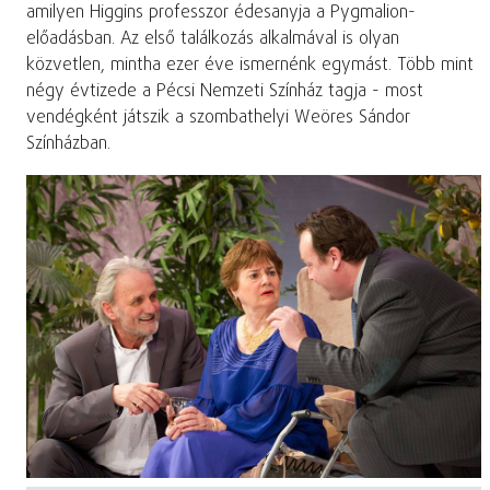
amilyen Higgins professzor édesanyja a Pygmalion-
előadásban. Az első találkozás alkalmával is olyan
közvetlen, mintha ezer éve ismernénk egymást. Több mint
négy évtizede a Pécsi Nemzeti Színház tagja - most
vendégként játszik a szombathelyi Weöres Sándor
Színházban.