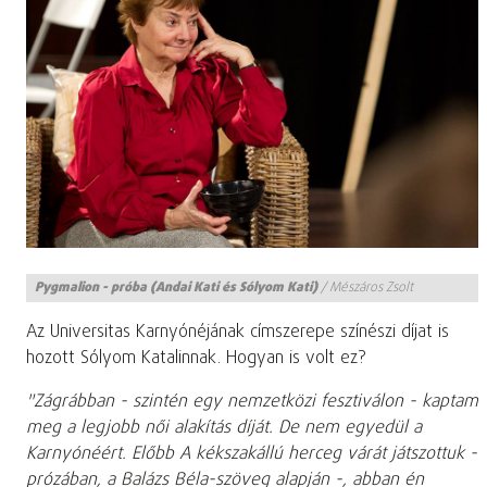
Pygmalion - próba (Andai Kati és Sólyom Kati)
/
Mészáros Zsolt
Az Universitas Karnyónéjának címszerepe színészi díjat is
hozott Sólyom Katalinnak. Hogyan is volt ez?
"Zágrábban - szintén egy nemzetközi fesztiválon - kaptam
meg a legjobb női alakítás díját. De nem egyedül a
Karnyónéért. Előbb A kékszakállú herceg várát játszottuk -
prózában, a Balázs Béla-szöveg alapján -, abban én