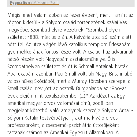
Pygmalion
/
Mészáros Zsolt
Mégis lehet valami abban az "ezer évben", mert - amint az
rögtön kiderül - a Sólyom család történetének szálai Vas
megyébe, Szombathelyre vezetnek: "Szombathelyen
született 1888. március 2-án. A Kálvária utca 26. szám alatt
nőtt fel. Az utca végén lévő katolikus templom Édesapám
gyermekkorának fontos része volt. A családi ház udvarának
hátsó részén volt Nagyapám asztalosműhelye. Ő is
Szombathelyen született és őt is Schmall Antalnak hívták.
Apai ükapám azonban Paul Small volt, aki Nagy-Britanniából
valószínűleg Skóciából, mert a Murray törzsben szerepel a
Small családi név jött az osztrák Burgenlanba az 1800-as
évek elején mint textilszakember (...)." Az idézet az Egy
amerikai magyar orvos vallomásai című, 2008-ban
megjelent kötetből való, amelynek szerzője Sólyom Antal -
Sólyom Katalin testvérbátyja -, akit ma kiváló orvos-
professzorként, a csecsemő-pszichiátria úttörőjeként
tartanak számon az Amerikai Egyesült Államokban. A