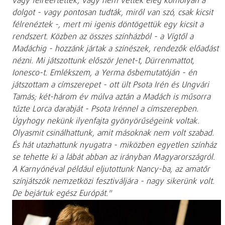
vagy félreértették, vagy nem vették elég komolyan a
dolgot - vagy pontosan tudták, miről van szó, csak kicsit
félrenéztek -, mert mi igenis döntögettük egy kicsit a
rendszert. Közben az összes színházból - a Vígtől a
Madáchig - hozzánk jártak a színészek, rendezők előadást
nézni. Mi játszottunk először Jenet-t, Dürrenmattot,
Ionesco-t. Emlékszem, a Yerma ősbemutatóján - én
játszottam a címszerepet - ott ült Psota Irén és Ungvári
Tamás; két-három év múlva aztán a Madách is műsorra
tűzte Lorca darabját - Psota Irénnel a címszerepben.
Úgyhogy nekünk ilyenfajta gyönyörűségeink voltak.
Olyasmit csinálhattunk, amit másoknak nem volt szabad.
És hát utazhattunk nyugatra - miközben egyetlen színház
se tehette ki a lábát abban az irányban Magyarországról.
A Karnyónéval például eljutottunk Nancy-ba, az amatőr
színjátszók nemzetközi fesztiváljára - nagy sikerünk volt.
De bejártuk egész Európát."