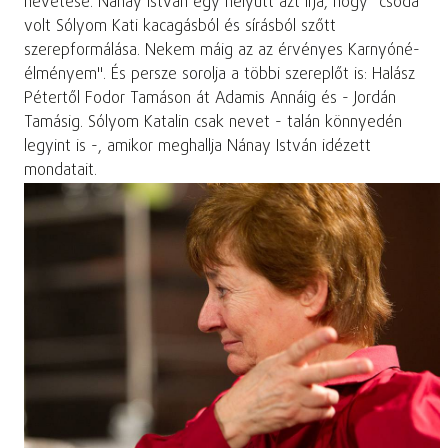
nevetése. Nánay István egy helyütt azt írja, hogy "csoda
volt Sólyom Kati kacagásból és sírásból szőtt
szerepformálása. Nekem máig az az érvényes Karnyóné-
élményem". És persze sorolja a többi szereplőt is: Halász
Pétertől Fodor Tamáson át Adamis Annáig és - Jordán
Tamásig. Sólyom Katalin csak nevet - talán könnyedén
legyint is -, amikor meghallja Nánay István idézett
mondatait.