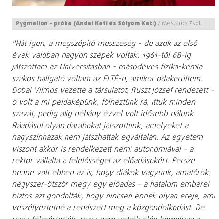
Pygmalion - próba (Andai Kati és Sólyom Kati)
/
Mészáros Zsolt
"Hát igen, a megszépítő messzeség - de azok az első
évek valóban nagyon szépek voltak. 1961-től 68-ig
játszottam az Universitasban - másodéves fizika-kémia
szakos hallgató voltam az ELTÉ-n, amikor odakerültem.
Dobai Vilmos vezette a társulatot, Ruszt József rendezett -
ő volt a mi példaképünk, fölnéztünk rá, ittuk minden
szavát, pedig alig néhány évvel volt idősebb nálunk.
Ráadásul olyan darabokat játszottunk, amelyeket a
nagyszínházak nem játszhattak egyáltalán. Az egyetem
viszont akkor is rendelkezett némi autonómiával - a
rektor vállalta a felelősséget az előadásokért. Persze
benne volt ebben az is, hogy diákok vagyunk, amatőrök,
négyszer-ötször megy egy előadás - a hatalom emberei
biztos azt gondolták, hogy nincsen ennek olyan ereje, ami
veszélyeztetné a rendszert meg a közgondolkodást. De