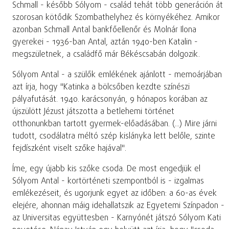
Schmall - később Sólyom - család tehát több generáción át
szorosan kötődik Szombathelyhez és környékéhez. Amikor
azonban Schmall Antal bankfőellenőr és Molnár Ilona
gyerekei - 1936-ban Antal, aztán 1940-ben Katalin -
megszületnek, a családfő már Békéscsabán dolgozik.
Sólyom Antal - a szülők emlékének ajánlott - memoárjában
azt írja, hogy "Katinka a bölcsőben kezdte színészi
pályafutását. 1940. karácsonyán, 9 hónapos korában az
újszülött Jézust játszotta a betlehemi történet
otthonunkban tartott gyermek-előadásában. (...) Mire járni
tudott, csodálatra méltó szép kislányka lett belőle, szinte
fejdíszként viselt szőke hajával".
Íme, egy újabb kis szőke csoda. De most engedjük el
Sólyom Antal - kortörténeti szempontból is - izgalmas
emlékezéseit, és ugorjunk egyet az időben: a 60-as évek
elejére, ahonnan máig idehallatszik az Egyetemi Színpadon -
az Universitas együttesben - Karnyónét játszó Sólyom Kati