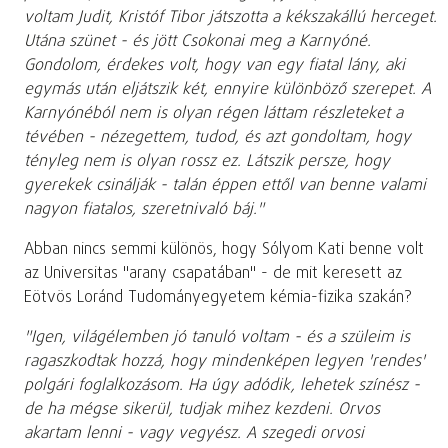
voltam Judit, Kristóf Tibor játszotta a kékszakállú herceget.
Utána szünet - és jött Csokonai meg a Karnyóné.
Gondolom, érdekes volt, hogy van egy fiatal lány, aki
egymás után eljátszik két, ennyire különböző szerepet. A
Karnyónéból nem is olyan régen láttam részleteket a
tévében - nézegettem, tudod, és azt gondoltam, hogy
tényleg nem is olyan rossz ez. Látszik persze, hogy
gyerekek csinálják - talán éppen ettől van benne valami
nagyon fiatalos, szeretnivaló báj."
Abban nincs semmi különös, hogy Sólyom Kati benne volt
az Universitas "arany csapatában" - de mit keresett az
Eötvös Loránd Tudományegyetem kémia-fizika szakán?
"Igen, világélemben jó tanuló voltam - és a szüleim is
ragaszkodtak hozzá, hogy mindenképen legyen 'rendes'
polgári foglalkozásom. Ha úgy adódik, lehetek színész -
de ha mégse sikerül, tudjak mihez kezdeni. Orvos
akartam lenni - vagy vegyész. A szegedi orvosi