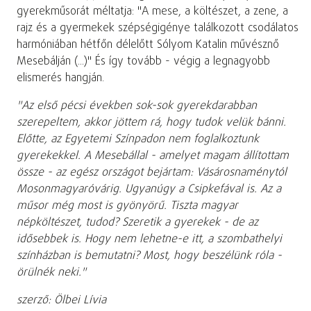
gyerekműsorát méltatja: "A mese, a költészet, a zene, a
rajz és a gyermekek szépségigénye találkozott csodálatos
harmóniában hétfőn délelőtt Sólyom Katalin művésznő
Mesebálján (...)" És így tovább - végig a legnagyobb
elismerés hangján.
"Az első pécsi években sok-sok gyerekdarabban
szerepeltem, akkor jöttem rá, hogy tudok velük bánni.
Előtte, az Egyetemi Színpadon nem foglalkoztunk
gyerekekkel. A Mesebállal - amelyet magam állítottam
össze - az egész országot bejártam: Vásárosnaménytól
Mosonmagyaróvárig. Ugyanúgy a Csipkefával is. Az a
műsor még most is gyönyörű. Tiszta magyar
népköltészet, tudod? Szeretik a gyerekek - de az
idősebbek is. Hogy nem lehetne-e itt, a szombathelyi
színházban is bemutatni? Most, hogy beszélünk róla -
örülnék neki."
szerző: Ölbei Lívia