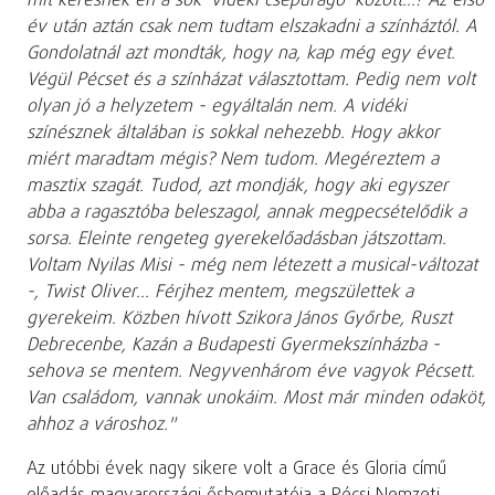
mit keresnék én a sok 'vidéki csepűrágó' között...? Az első
év után aztán csak nem tudtam elszakadni a színháztól. A
Gondolatnál azt mondták, hogy na, kap még egy évet.
Végül Pécset és a színházat választottam. Pedig nem volt
olyan jó a helyzetem - egyáltalán nem. A vidéki
színésznek általában is sokkal nehezebb. Hogy akkor
miért maradtam mégis? Nem tudom. Megéreztem a
masztix szagát. Tudod, azt mondják, hogy aki egyszer
abba a ragasztóba beleszagol, annak megpecsételődik a
sorsa. Eleinte rengeteg gyerekelőadásban játszottam.
Voltam Nyilas Misi - még nem létezett a musical-változat
-, Twist Oliver... Férjhez mentem, megszülettek a
gyerekeim. Közben hívott Szikora János Győrbe, Ruszt
Debrecenbe, Kazán a Budapesti Gyermekszínházba -
sehova se mentem. Negyvenhárom éve vagyok Pécsett.
Van családom, vannak unokáim. Most már minden odaköt,
ahhoz a városhoz."
Az utóbbi évek nagy sikere volt a Grace és Gloria című