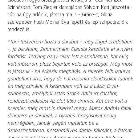
előadás magyarországi ősbemutatója a Pécsi Nemzeti
Színházban: Tom Ziegler darabjában Sólyom Kati játszotta -
sőt: ha úgy adódik, játssza ma is - Grace-t, Gloria
szerepében Füsti Molnár Éva lépett és lép színpadra; ő a
rendező is.
"Tóni testvérem hozta a darabot - még angol eredetiben
-, jó barátunk, Zimmermann Claudia készítette el a nyers
fordítást. Tényleg nagy siker lett a színházban, hat évig
volt műsoron, plusz bejártuk vele az országot. Még most
is játsszuk - ha érkezik meghívás. A sikeren felbuzdulva
gondoltam arra, hogy de hát hasonló előadásokat tudnék
én még csinálni. A kezemben volt az a Lázár Ervin-
szinopszis, amelyből aztán Szabó Attila írt darabot,
rendezett előadást Az élet titka címmel. Két éve volt a
premier, még most is sikerrel megy. Maros András fiatal
drámaíró új darabját, a Gyanús mozgásokat pedig
nemrégiben, január végén mutattuk be a
Szobaszínházban. Kétszemélyes darab: Kálmánt, a fiamat