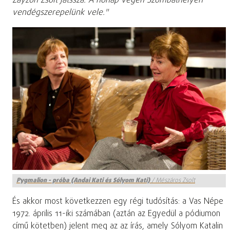
Zayzon Zsolt játssza. A hónap végén Szombathelyen
vendégszerepelünk vele."
Pygmalion - próba (Andai Kati és Sólyom Kati)
/
Mészáros Zsolt
És akkor most következzen egy régi tudósítás: a Vas Népe
1972. április 11-iki számában (aztán az Egyedül a pódiumon
című kötetben) jelent meg az az írás, amely Sólyom Katalin