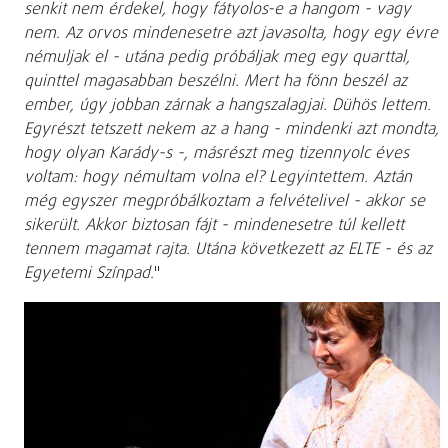
senkit nem érdekel, hogy fátyolos-e a hangom - vagy
nem. Az orvos mindenesetre azt javasolta, hogy egy évre
némuljak el - utána pedig próbáljak meg egy quarttal,
quinttel magasabban beszélni. Mert ha fönn beszél az
ember, úgy jobban zárnak a hangszalagjai. Dühös lettem.
Egyrészt tetszett nekem az a hang - mindenki azt mondta,
hogy olyan Karády-s -, másrészt meg tizennyolc éves
voltam: hogy némultam volna el? Legyintettem. Aztán
még egyszer megpróbálkoztam a felvételivel - akkor se
sikerült. Akkor biztosan fájt - mindenesetre túl kellett
tennem magamat rajta. Utána következett az ELTE - és az
Egyetemi Színpad.
"