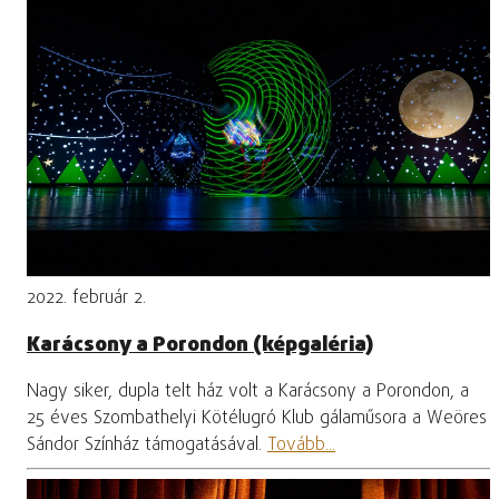
2022. február 2.
Karácsony a Porondon (képgaléria)
Nagy siker, dupla telt ház volt a Karácsony a Porondon, a
25 éves Szombathelyi Kötélugró Klub gálaműsora a Weöres
Sándor Színház támogatásával.
Tovább...