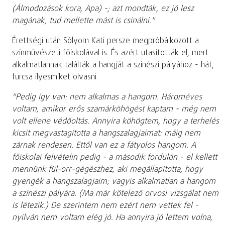
(Álmodozások kora, Apa) -; azt mondták, ez jó lesz
magának, tud mellette mást is csinálni."
Érettségi után Sólyom Kati persze megpróbálkozott a
színművészeti főiskolával is. És azért utasították el, mert
alkalmatlannak találták a hangját a színészi pályához - hát,
furcsa ilyesmiket olvasni.
"Pedig így van: nem alkalmas a hangom. Hároméves
voltam, amikor erős szamárköhögést kaptam - még nem
volt ellene védőoltás. Annyira köhögtem, hogy a terhelés
kicsit megvastagította a hangszalagjaimat: máig nem
zárnak rendesen. Ettől van ez a fátyolos hangom. A
főiskolai felvételin pedig - a második fordulón - el kellett
mennünk fül-orr-gégészhez, aki megállapította, hogy
gyengék a hangszalagjaim; vagyis alkalmatlan a hangom
a színészi pályára. (Ma már kötelező orvosi vizsgálat nem
is létezik.) De szerintem nem ezért nem vettek fel -
nyilván nem voltam elég jó. Ha annyira jó lettem volna,