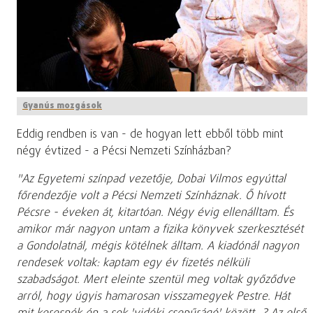
Gyanús mozgások
Eddig rendben is van - de hogyan lett ebből több mint
négy évtized - a Pécsi Nemzeti Színházban?
"Az Egyetemi színpad vezetője, Dobai Vilmos egyúttal
főrendezője volt a Pécsi Nemzeti Színháznak. Ő hívott
Pécsre - éveken át, kitartóan. Négy évig ellenálltam. És
amikor már nagyon untam a fizika könyvek szerkesztését
a Gondolatnál, mégis kötélnek álltam. A kiadónál nagyon
rendesek voltak: kaptam egy év fizetés nélküli
szabadságot. Mert eleinte szentül meg voltak győződve
arról, hogy úgyis hamarosan visszamegyek Pestre. Hát