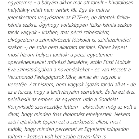
egyetemre - a bátyám akkor már ott tanult - hivatalosan
helyhiány miatt nem vettek föl. Egy év múlva
jelentkeztem vegyésznek az ELTE-re, de áttettek fizika-
kémia szakra. Úgyhogy voltaképpen fizika-kémia szakos
tanár vagyok - közben, már pécsi színészként,
elvégeztem a színművészeti főiskolát is, színházelmélet
szakon -; de soha nem akartam tanítani. Ehhez képest
most három helyen tanítok: a pécsi egyetemen
operaénekeseket művészi beszédre; aztán Füsti Molnár
Éva Színistúdiójában a növendékeket - és van Pécsett a
Versmondó Pedagógusok Köre, annak én vagyok a
vezetője. Azt hiszem, nem vagyok igazán tanári alkat - de
az a furcsa, hogy a tanítványaim szeretnek. És ha ezt érzi,
belelkesül az ember. Az egyetem után a Gondolat
Könyvkiadó szerkesztője lettem - akkoriban még az volt a
divat, hogy minden friss diplomást elhelyeztek. Nekem
azért ajánlották éppen ezt a szerkesztői állást, mert
tudták, hogy minden percemet az Egyetemi színpadon
töltöm - közben volt két Szabó István-film is