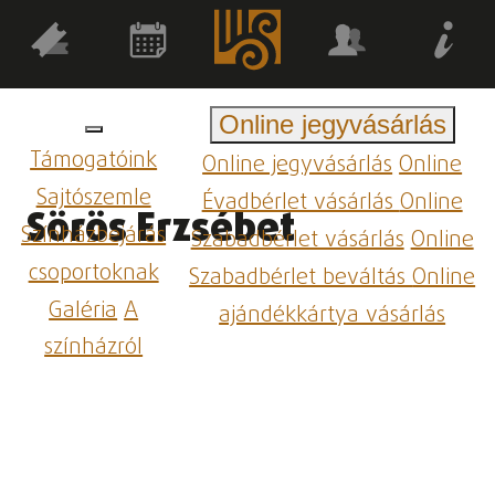
Online jegyvásárlás
Támogatóink
Online jegyvásárlás
Online
Sajtószemle
Évadbérlet vásárlás
Online
Sörös Erzsébet
Színházbejárás
Szabadbérlet vásárlás
Online
csoportoknak
Szabadbérlet beváltás
Online
Galéria
A
ajándékkártya vásárlás
színházról