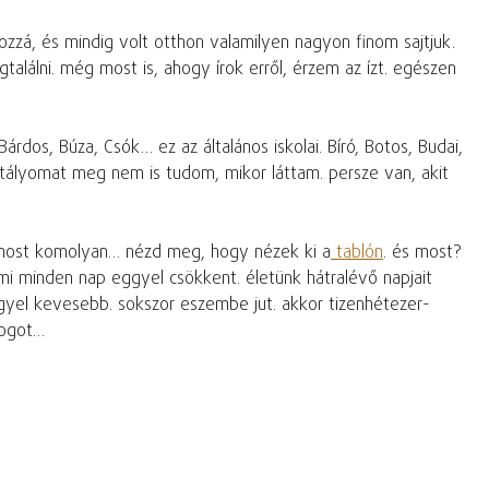
zzá, és mindig volt otthon valamilyen nagyon finom sajtjuk.
alálni. még most is, ahogy írok erről, érzem az ízt. egészen
dos, Búza, Csók… ez az általános iskolai. Bíró, Botos, Budai,
sztályomat meg nem is tudom, mikor láttam. persze van, akit
k. most komolyan… nézd meg, hogy nézek ki a
tablón
. és most?
mi minden nap eggyel csökkent. életünk hátralévő napjait
egyel kevesebb. sokszor eszembe jut. akkor tizenhétezer-
logot…