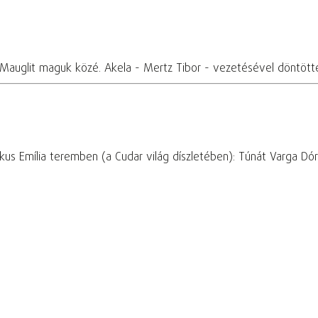
 Mauglit maguk közé. Akela - Mertz Tibor - vezetésével döntötte
s Emília teremben (a Cudar világ díszletében): Túnát Varga Dóra