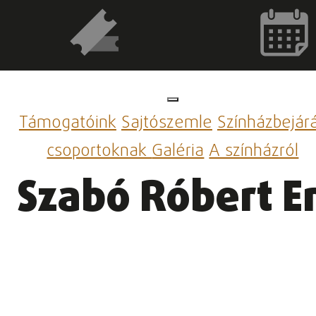
Támogatóink
Sajtószemle
Színházbejár
csoportoknak
Galéria
A színházról
Szabó Róbert E