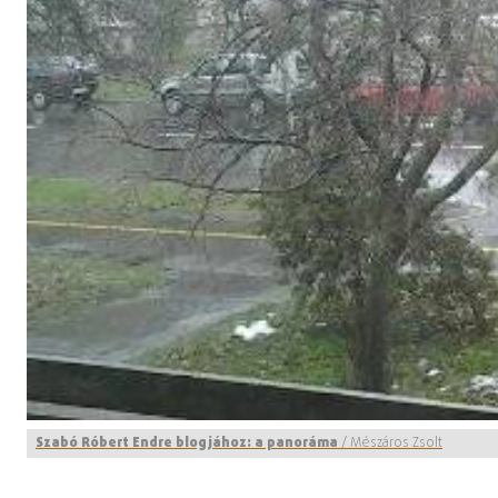
Szabó Róbert Endre blogjához: a panoráma
/
Mészáros Zsolt