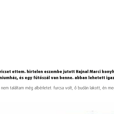
dvicset ettem. hirtelen eszembe jutott Hajnal Marci kony
íniumház, és egy fűtőszál van benne. abban lehetett igaz
s nem találtam még albérletet. furcsa volt, ő budán lakott, én