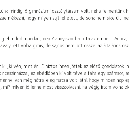
tünk mindig. ő gimnáziumi osztálytársam volt, néha felmentünk ho
emlékezni, hogy milyen sajt lehetett, de soha nem sikerült megt
 el tudod mondani, nem? annyiszor hallotta az ember… Anucz, Bár
valy lett volna gimis, de sajnos nem jött össze. az általános o
dik: „ki vén, mint én…”. biztos innen jöttek az előző gondolato
inceszínházzal, az ebédlőben ki volt téve a falra egy számsor, a
 mennyi van még hátra. elég furcsa volt látni, hogy minden nap 
, mi? milyen jó lenne most visszaolvasni, ha végig írtam volna b