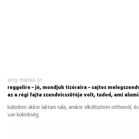
2013. március 31.
reggelire – jó, mondjuk tízóraira – sajtos melegszen
az a régi fajta szendvicssütője volt, tudod, ami alum
különben akkor laktam nála, amikor elköltöztem otthonról, é
van különbség.