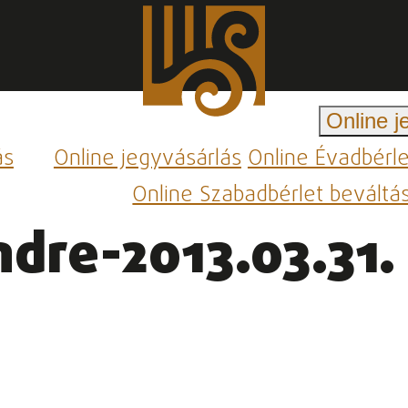
Online j
ás
Online jegyvásárlás
Online Évadbérl
Online Szabadbérlet beváltá
ndre-2013.03.31.