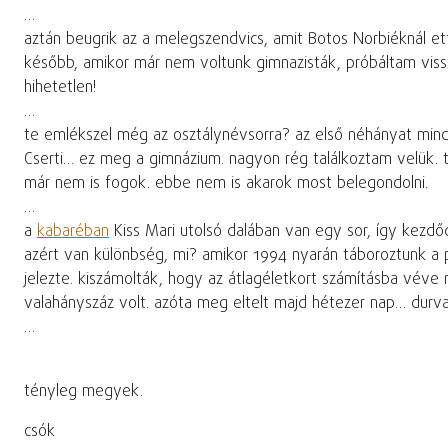
…
aztán beugrik az a melegszendvics, amit Botos Norbiéknál et
később, amikor már nem voltunk gimnazisták, próbáltam vissza
hihetetlen!
…
te emlékszel még az osztálynévsorra? az első néhányat mindig
Cserti… ez meg a gimnázium. nagyon rég találkoztam velük. ta
már nem is fogok. ebbe nem is akarok most belegondolni.
…
a
kabaréban
Kiss Mari utolsó dalában van egy sor, így kezdő
azért van különbség, mi? amikor 1994 nyarán táboroztunk a p
jelezte. kiszámolták, hogy az átlagéletkort számításba véve
valahányszáz volt. azóta meg eltelt majd hétezer nap… durva
…
tényleg megyek.
csók