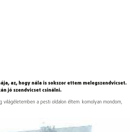
hája, az, hogy nála is sokszor ettem melegszendvicset.
án jó szendvicset csinálni.
 meg világéletemben a pesti oldalon éltem. komolyan mondom,