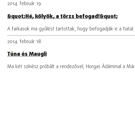
2014. február 19.
&quot;Hé, kölyök, a törzs befogad!&quot;
A farkasok ma gyűlést tartottak, hogy befogadják-e a fiatal
2014. február 18.
Túna és Maugli
Ma két színész próbált a rendezővel, Horgas Ádámmal a Márku