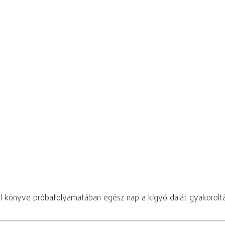
el könyve próbafolyamatában egész nap a kígyó dalát gyakorolt