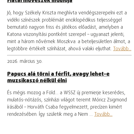
Fiatal művészek indulója
Jó, hogy Székely Kriszta meghívta vendégszerepelni ezt a
vidéki színészek problémáit enciklopédikus teljességgel
bemutató nagyon friss és játékos előadást, amelyben a
Katona viszonyítási pontként szerepel – ugyanazt jelenti,
mint a három nővérnek Moszkva: a beteljesületlen álmot, a
legtöbbre értékelt színházat, ahová valaki eljuthat.
Tovább...
2026. március 30.
Papucs alá törni a férfit, avagy lehet-e
muzsikaszó nélkül élni
És mégis mozog a Föld… a WSSZ új premierje keserédes,
mulatós-nótázós, színházi világot teremt Móricz Zsigmond
írásából – Horváth Csaba fegyelmezett, precízen kimért
rendezésében. Így születik meg a Nem …
Tovább...