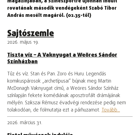
magazinjában, a Színészportré újonnan indult
rovatának második vendégeként Szabó Tibor
András mesélt magáról. (02.35-től)
Sajtószemle
2026. május 19.
Tiszta víz – A Vaknyugat a Weöres Sándor
Színházban
Tűz és víz. Stan és Pan. Zoro és Huru. Legendás
komikuspárosok „archetípusai” bújnak meg Martin
McDonagh Vaknyugat című, a Weöres Sándor Színház
színlapján fekete komédiának aposztrofált drámájának
mélyén. Szikszai Rémusz évadvégi rendezése pedig nem
tolakodóan, de fölmutatja ezt a párhuzamot.
Tovább...
2026. március 31.