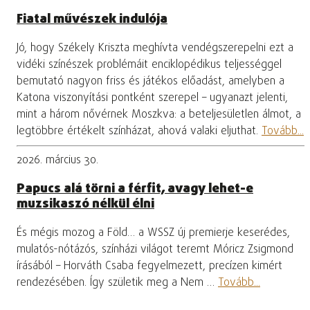
Fiatal művészek indulója
Jó, hogy Székely Kriszta meghívta vendégszerepelni ezt a
vidéki színészek problémáit enciklopédikus teljességgel
bemutató nagyon friss és játékos előadást, amelyben a
Katona viszonyítási pontként szerepel – ugyanazt jelenti,
mint a három nővérnek Moszkva: a beteljesületlen álmot, a
legtöbbre értékelt színházat, ahová valaki eljuthat.
Tovább...
2026. március 30.
Papucs alá törni a férfit, avagy lehet-e
muzsikaszó nélkül élni
És mégis mozog a Föld… a WSSZ új premierje keserédes,
mulatós-nótázós, színházi világot teremt Móricz Zsigmond
írásából – Horváth Csaba fegyelmezett, precízen kimért
rendezésében. Így születik meg a Nem …
Tovább...