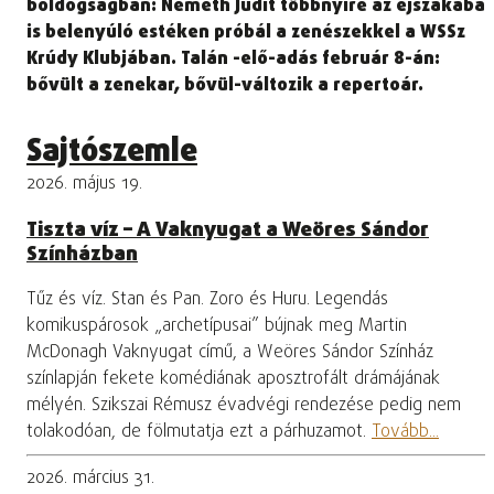
boldogságban: Németh Judit többnyire az éjszakába
is belenyúló estéken próbál a zenészekkel a WSSz
Krúdy Klubjában. Talán -elő-adás február 8-án:
bővült a zenekar, bővül-változik a repertoár.
Sajtószemle
2026. május 19.
Tiszta víz – A Vaknyugat a Weöres Sándor
Színházban
Tűz és víz. Stan és Pan. Zoro és Huru. Legendás
komikuspárosok „archetípusai” bújnak meg Martin
McDonagh Vaknyugat című, a Weöres Sándor Színház
színlapján fekete komédiának aposztrofált drámájának
mélyén. Szikszai Rémusz évadvégi rendezése pedig nem
tolakodóan, de fölmutatja ezt a párhuzamot.
Tovább...
2026. március 31.