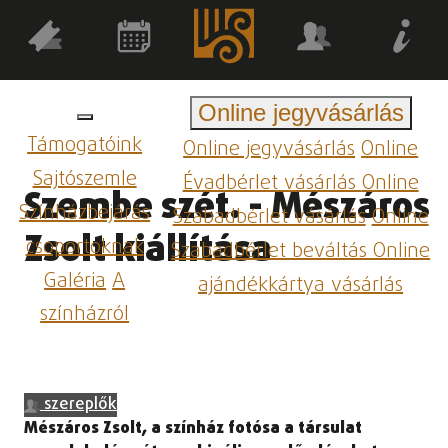
Online jegyvásárlás
Támogatóink
Online jegyvásárlás
Online
Sajtószemle
Évadbérlet vásárlás
Online
Szembe szét. - Mészáros
Színházbejárás
Szabadbérlet vásárlás
Online
Zsolt kiállítása
csoportoknak
Szabadbérlet beváltás
Online
Galéria
A
ajándékkártya vásárlás
színházról
szereplők
Mészáros Zsolt, a színház fotósa a társulat