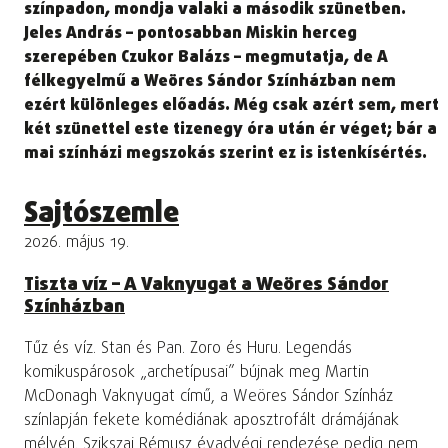
színpadon, mondja valaki a második szünetben.
Jeles András – pontosabban Miskin herceg
szerepében Czukor Balázs – megmutatja, de A
félkegyelmű a Weöres Sándor Színházban nem
ezért különleges előadás. Még csak azért sem, mert
két szünettel este tizenegy óra után ér véget; bár a
mai színházi megszokás szerint ez is istenkísértés.
Sajtószemle
2026. május 19.
Tiszta víz – A Vaknyugat a Weöres Sándor
Színházban
Tűz és víz. Stan és Pan. Zoro és Huru. Legendás
komikuspárosok „archetípusai” bújnak meg Martin
McDonagh Vaknyugat című, a Weöres Sándor Színház
színlapján fekete komédiának aposztrofált drámájának
mélyén. Szikszai Rémusz évadvégi rendezése pedig nem