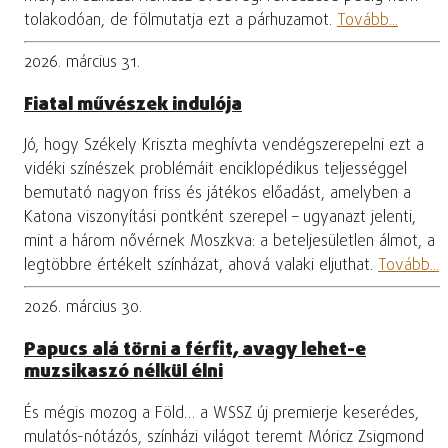
tolakodóan, de fölmutatja ezt a párhuzamot.
Tovább...
2026. március 31.
Fiatal művészek indulója
Jó, hogy Székely Kriszta meghívta vendégszerepelni ezt a
vidéki színészek problémáit enciklopédikus teljességgel
bemutató nagyon friss és játékos előadást, amelyben a
Katona viszonyítási pontként szerepel – ugyanazt jelenti,
mint a három nővérnek Moszkva: a beteljesületlen álmot, a
legtöbbre értékelt színházat, ahová valaki eljuthat.
Tovább...
2026. március 30.
Papucs alá törni a férfit, avagy lehet-e
muzsikaszó nélkül élni
És mégis mozog a Föld… a WSSZ új premierje keserédes,
mulatós-nótázós, színházi világot teremt Móricz Zsigmond