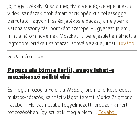
Jó, hogy Székely Kriszta meghívta vendégszerepelni ezt a
vidéki színészek problémáit enciklopédikus teljességgel
bemutató nagyon friss és játékos előadást, amelyben a
Katona viszonyítási pontként szerepel – ugyanazt jelenti,
mint a három nővérnek Moszkva: a beteljesületlen álmot, a
legtöbbre értékelt színházat, ahová valaki eljuthat.
Tovább...
2026. március 30.
Papucs alá törni a férfit, avagy lehet-e
muzsikaszó nélkül élni
És mégis mozog a Föld… a WSSZ új premierje keserédes,
mulatós-nótázós, színházi világot teremt Móricz Zsigmond
írásából – Horváth Csaba fegyelmezett, precízen kimért
rendezésében. Így születik meg a Nem …
Tovább...