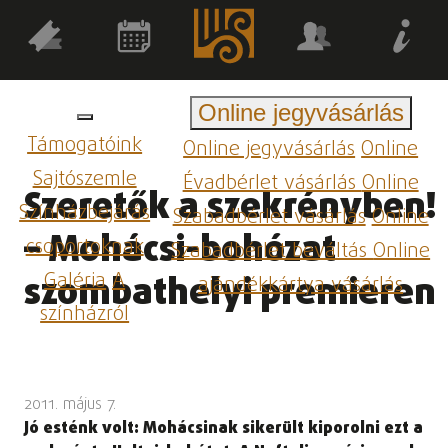
Online jegyvásárlás
Támogatóink
Online jegyvásárlás
Online
Sajtószemle
Évadbérlet vásárlás
Online
Szeretők a szekrényben!
Színházbejárás
Szabadbérlet vásárlás
Online
– Mohácsi-bohózat
csoportoknak
Szabadbérlet beváltás
Online
Galéria
A
szombathelyi premieren
ajándékkártya vásárlás
színházról
2011. május 7.
Jó esténk volt: Mohácsinak sikerült kiporolni ezt a