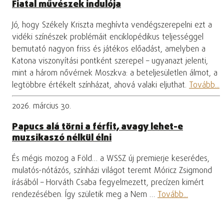
Fiatal művészek indulója
Jó, hogy Székely Kriszta meghívta vendégszerepelni ezt a
vidéki színészek problémáit enciklopédikus teljességgel
bemutató nagyon friss és játékos előadást, amelyben a
Katona viszonyítási pontként szerepel – ugyanazt jelenti,
mint a három nővérnek Moszkva: a beteljesületlen álmot, a
legtöbbre értékelt színházat, ahová valaki eljuthat.
Tovább...
2026. március 30.
Papucs alá törni a férfit, avagy lehet-e
muzsikaszó nélkül élni
És mégis mozog a Föld… a WSSZ új premierje keserédes,
mulatós-nótázós, színházi világot teremt Móricz Zsigmond
írásából – Horváth Csaba fegyelmezett, precízen kimért
rendezésében. Így születik meg a Nem …
Tovább...