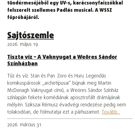
tündérmeséjéből egy UV-s, karácsonyfaizzókkal
felszerelt szellemes Padlás musical. A WSSZ
főpróbájáról.
Sajtószemle
2026. május 19.
Tiszta víz – A Vaknyugat a Weöres Sándor
Színházban
Tűz és víz. Stan és Pan. Zoro és Huru. Legendás
komikuspárosok „archetípusai” bújnak meg Martin
McDonagh Vaknyugat című, a Weöres Sándor Színház
színlapján fekete komédiának aposztrofált drámájának
mélyén. Szikszai Rémusz évadvégi rendezése pedig nem
tolakodóan, de fölmutatja ezt a párhuzamot.
Tovább...
2026. március 31.