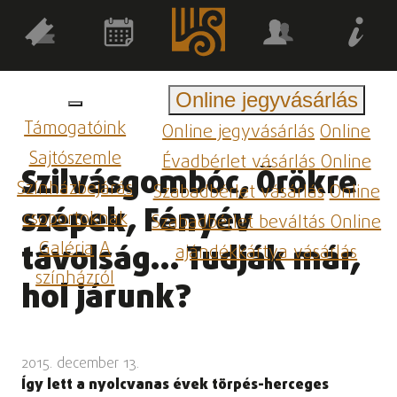
Online jegyvásárlás
Támogatóink
Online jegyvásárlás
Online
Sajtószemle
Évadbérlet vásárlás
Online
Szilvásgombóc, Örökre
Színházbejárás
Szabadbérlet vásárlás
Online
szépek, Fényév
csoportoknak
Szabadbérlet beváltás
Online
Galéria
A
távolság… Tudják már,
ajándékkártya vásárlás
színházról
hol járunk?
2015. december 13.
Így lett a nyolcvanas évek törpés-herceges