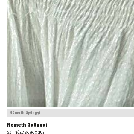
Németh Gyöngyi
Németh Gyöngyi
színházpedagógus