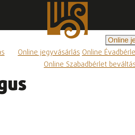
Online j
ás
Online jegyvásárlás
Online Évadbérl
Online Szabadbérlet beváltá
gus