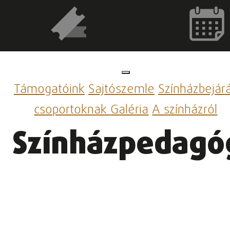
Támogatóink
Sajtószemle
Színházbejár
csoportoknak
Galéria
A színházról
Színházpedagó