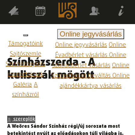
Online jegyvásárlás
Támogatóink
Online jegyvásárlás
Online
Sajtószemle
Évadbérlet vásárlás
Online
Színházszerda - A
Színházbejárás
Szabadbérlet vásárlás
Online
kulisszák mögött
csoportoknak
Szabadbérlet beváltás
Online
Galéria
A
ajándékkártya vásárlás
színházról
szereplők
A Weöres Sándor Színház régi/új sorozata most
betekintést nyújt az előadásokon túli világba is.