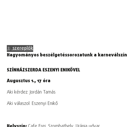
szereplők
Hagyományos beszélgetéssorozatunk a karneválszínhá
SZÍNHÁZSZERDA ESZENYI ENIKŐVEL
Augusztus 1., 17 óra
Aki kérdez: Jordán Tamás
Aki válaszol: Eszenyi Enikő
Helyszín:
Cafe Frei, Szombathely, Uránia udvar