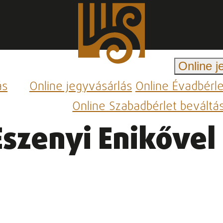
Online j
ás
Online jegyvásárlás
Online Évadbérl
Online Szabadbérlet beváltá
Eszenyi Enikővel