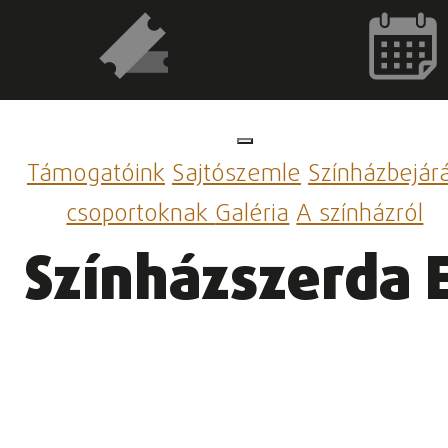
Támogatóink
Sajtószemle
Színházbejár
csoportoknak
Galéria
A színházról
Színházszerda 