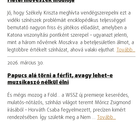
Fiatal művészek indulója
Jó, hogy Székely Kriszta meghívta vendégszerepelni ezt a
vidéki színészek problémáit enciklopédikus teljességgel
bemutató nagyon friss és játékos előadást, amelyben a
Katona viszonyítási pontként szerepel – ugyanazt jelenti,
mint a három nővérnek Moszkva: a beteljesületlen álmot, a
legtöbbre értékelt színházat, ahová valaki eljuthat.
Tovább...
2026. március 30.
Papucs alá törni a férfit, avagy lehet-e
muzsikaszó nélkül élni
És mégis mozog a Föld… a WSSZ új premierje keserédes,
mulatós-nótázós, színházi világot teremt Móricz Zsigmond
írásából – Horváth Csaba fegyelmezett, precízen kimért
rendezésében. Így születik meg a Nem …
Tovább...