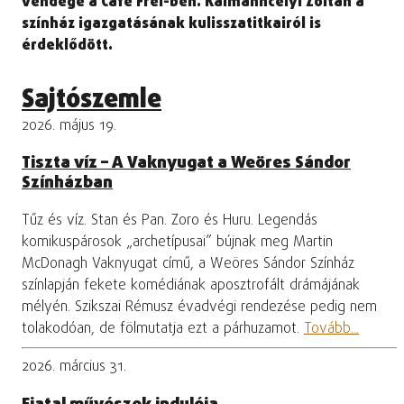
vendége a Café Frei-ben. Kálmánhcelyi Zoltán a
színház igazgatásának kulisszatitkairól is
érdeklődött.
Sajtószemle
2026. május 19.
Tiszta víz – A Vaknyugat a Weöres Sándor
Színházban
Tűz és víz. Stan és Pan. Zoro és Huru. Legendás
komikuspárosok „archetípusai” bújnak meg Martin
McDonagh Vaknyugat című, a Weöres Sándor Színház
színlapján fekete komédiának aposztrofált drámájának
mélyén. Szikszai Rémusz évadvégi rendezése pedig nem
tolakodóan, de fölmutatja ezt a párhuzamot.
Tovább...
2026. március 31.