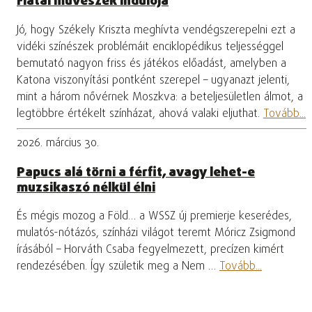
Fiatal művészek indulója
Jó, hogy Székely Kriszta meghívta vendégszerepelni ezt a
vidéki színészek problémáit enciklopédikus teljességgel
bemutató nagyon friss és játékos előadást, amelyben a
Katona viszonyítási pontként szerepel – ugyanazt jelenti,
mint a három nővérnek Moszkva: a beteljesületlen álmot, a
legtöbbre értékelt színházat, ahová valaki eljuthat.
Tovább...
2026. március 30.
Papucs alá törni a férfit, avagy lehet-e
muzsikaszó nélkül élni
És mégis mozog a Föld… a WSSZ új premierje keserédes,
mulatós-nótázós, színházi világot teremt Móricz Zsigmond
írásából – Horváth Csaba fegyelmezett, precízen kimért
rendezésében. Így születik meg a Nem …
Tovább...