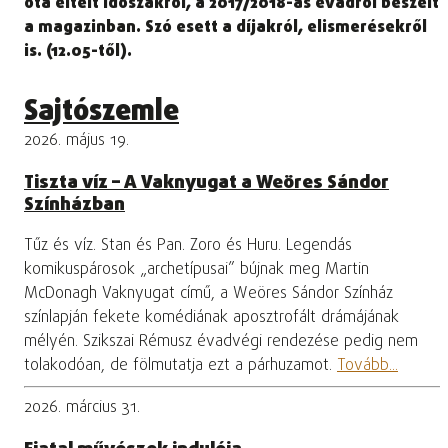
óta eltelt időszakról, a 2017/2018-as évadról beszélt
a magazinban. Szó esett a díjakról, elismerésekről
is. (12.05-től).
Sajtószemle
2026. május 19.
Tiszta víz – A Vaknyugat a Weöres Sándor
Színházban
Tűz és víz. Stan és Pan. Zoro és Huru. Legendás
komikuspárosok „archetípusai” bújnak meg Martin
McDonagh Vaknyugat című, a Weöres Sándor Színház
színlapján fekete komédiának aposztrofált drámájának
mélyén. Szikszai Rémusz évadvégi rendezése pedig nem
tolakodóan, de fölmutatja ezt a párhuzamot.
Tovább...
2026. március 31.