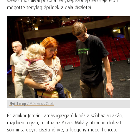
széles mosollyal pózol a fényképezőgép lencséje előtt,
mögötte tényleg épülnek a gála díszletei.
Nyílt nap
/
Mészáros Zsolt
És amikor Jordán Tamás igazgató kinéz a színház ablakán,
majdnem olyan, mintha az Akacs Mihály utcai homlokzati
sorminta egyik díszítménye, a függöny mögül huncutul