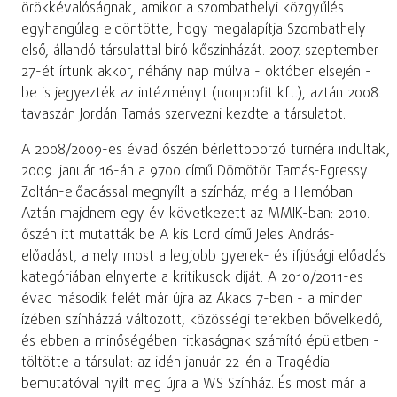
örökkévalóságnak, amikor a szombathelyi közgyűlés
egyhangúlag eldöntötte, hogy megalapítja Szombathely
első, állandó társulattal bíró kőszínházát. 2007. szeptember
27-ét írtunk akkor, néhány nap múlva - október elsején -
be is jegyezték az intézményt (nonprofit kft.), aztán 2008.
tavaszán Jordán Tamás szervezni kezdte a társulatot.
A 2008/2009-es évad őszén bérlettoborzó turnéra indultak,
2009. január 16-án a 9700 című Dömötör Tamás-Egressy
Zoltán-előadással megnyílt a színház; még a Hemóban.
Aztán majdnem egy év következett az MMIK-ban: 2010.
őszén itt mutatták be A kis Lord című Jeles András-
előadást, amely most a legjobb gyerek- és ifjúsági előadás
kategóriában elnyerte a kritikusok díját. A 2010/2011-es
évad második felét már újra az Akacs 7-ben - a minden
ízében színházzá változott, közösségi terekben bővelkedő,
és ebben a minőségében ritkaságnak számító épületben -
töltötte a társulat: az idén január 22-én a Tragédia-
bemutatóval nyílt meg újra a WS Színház. És most már a