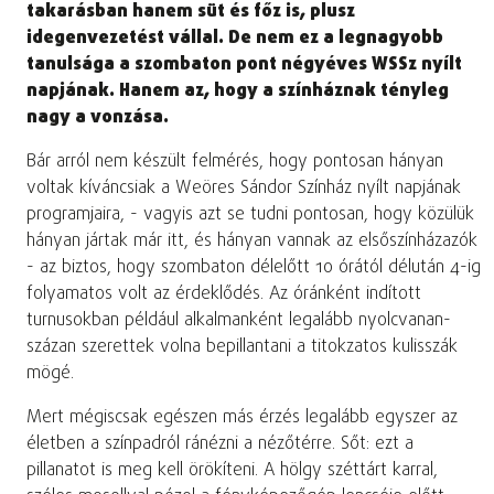
takarásban hanem süt és főz is, plusz
idegenvezetést vállal. De nem ez a legnagyobb
tanulsága a szombaton pont négyéves WSSz nyílt
napjának. Hanem az, hogy a színháznak tényleg
nagy a vonzása.
Bár arról nem készült felmérés, hogy pontosan hányan
voltak kíváncsiak a Weöres Sándor Színház nyílt napjának
programjaira, - vagyis azt se tudni pontosan, hogy közülük
hányan jártak már itt, és hányan vannak az elsőszínházazók
- az biztos, hogy szombaton délelőtt 10 órától délután 4-ig
folyamatos volt az érdeklődés. Az óránként indított
turnusokban például alkalmanként legalább nyolcvanan-
százan szerettek volna bepillantani a titokzatos kulisszák
mögé.
Mert mégiscsak egészen más érzés legalább egyszer az
életben a színpadról ránézni a nézőtérre. Sőt: ezt a
pillanatot is meg kell örökíteni. A hölgy széttárt karral,