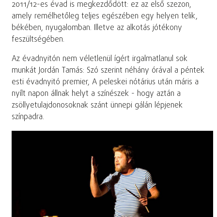
2011/12-es évad is megkezdődött: ez az első szezon,
amely remélhetőleg teljes egészében egy helyen telik,
békében, nyugalomban. Illetve az alkotás jótékony
feszültségében.
Az évadnyitón nem véletlenül ígért irgalmatlanul sok
munkát Jordán Tamás: Szó szerint néhány órával a péntek
esti évadnyitó premier, A peleskei nótárius után máris a
nyílt napon állnak helyt a színészek - hogy aztán a
zsöllyetulajdonosoknak szánt ünnepi gálán lépjenek
színpadra.