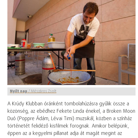
Nyílt nap
/
Mészáros Zsolt
A Krúdy Klubban óránként tombolahúzásra gyűlik össze a
közönség, az ebédhez Fekete Linda énekel, a Broken Moon
Duó (Poppre Ádám, Lévai Timi) muzsikál, közben a színház
történetét felidéző kisfilmek forognak. Amikor belépünk,
éppen az a kegyelmi pillanat adja át magát megint az