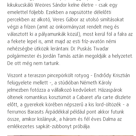
kikukucskáló Weöres Sándor kelne életre - csak egy
emelettel följebb. Ezekben a napsütötte délelőtti
percekben az alkotó, Veres Gábor az utolsó simításokat
végzi a frízen (amit az önkormányzat rendelt meg és
választott ki a pályamunkák közül), most kerül föl a falra az
a fekete lepel is, amit majd az esti fríz-avatón némi
nehézségbe ütközik lerántani. Dr. Puskás Tivadar
polgármester és Jordán Tamás aztán megoldják a helyzetet.
De ott még nem tartunk.
Viszont a teraszon pincepörkölt rotyog - Endrődy Krisztián
felügyelete mellett -, a stúdióban Németh Károly
jelmezben fotózza a vállalkozó kedvűeket. Házaspárok
öltenek romantikus kosztümöt a Cabaret a'la carte díszlete
előtt, a gyerekek körében népszerű a kis lord-öltözék - a
ferrumos Barasits Árpádékkal például pont akkor futunk
össze, amikor kislányuk, a három és fél éves Dalma az
emlékezetes sapkát-zubbonyt próbálja.