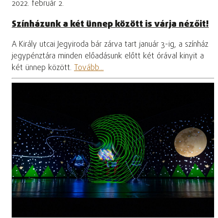
2022. február 2.
Színházunk a két ünnep között is várja nézőit!
A Király utcai Jegyiroda bár zárva tart január 3-ig, a színház
jegypénztára minden előadásunk előtt két órával kinyit a
két ünnep között.
Tovább...