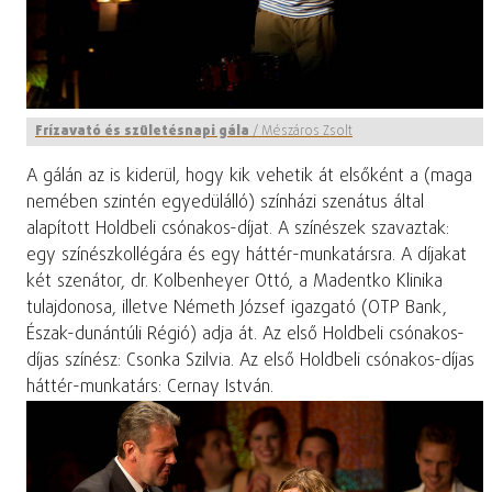
Frízavató és születésnapi gála
/
Mészáros Zsolt
A gálán az is kiderül, hogy kik vehetik át elsőként a (maga
nemében szintén egyedülálló) színházi szenátus által
alapított Holdbeli csónakos-díjat. A színészek szavaztak:
egy színészkollégára és egy háttér-munkatársra. A díjakat
két szenátor, dr. Kolbenheyer Ottó, a Madentko Klinika
tulajdonosa, illetve Németh József igazgató (OTP Bank,
Észak-dunántúli Régió) adja át. Az első Holdbeli csónakos-
díjas színész: Csonka Szilvia. Az első Holdbeli csónakos-díjas
háttér-munkatárs: Cernay István.