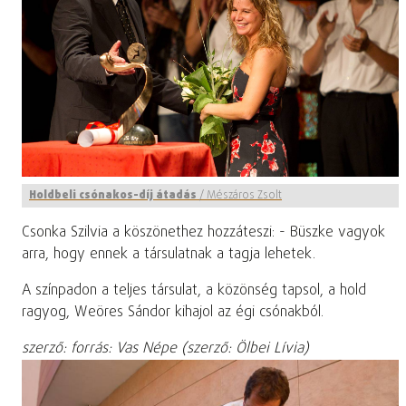
Holdbeli csónakos-díj átadás
/
Mészáros Zsolt
Csonka Szilvia a köszönethez hozzáteszi: - Büszke vagyok
arra, hogy ennek a társulatnak a tagja lehetek.
A színpadon a teljes társulat, a közönség tapsol, a hold
ragyog, Weöres Sándor kihajol az égi csónakból.
szerző: forrás: Vas Népe (szerző: Ölbei Lívia)