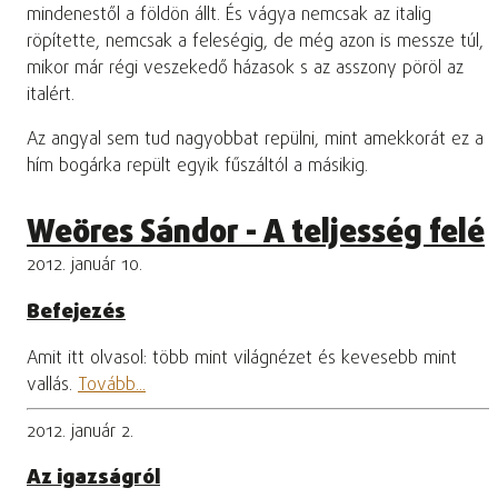
mindenestől a földön állt. És vágya nemcsak az italig
röpítette, nemcsak a feleségig, de még azon is messze túl,
mikor már régi veszekedő házasok s az asszony pöröl az
italért.
Az angyal sem tud nagyobbat repülni, mint amekkorát ez a
hím bogárka repült egyik fűszáltól a másikig.
Weöres Sándor - A teljesség felé
2012. január 10.
Befejezés
Amit itt olvasol: több mint világnézet és kevesebb mint
vallás.
Tovább...
2012. január 2.
Az igazságról