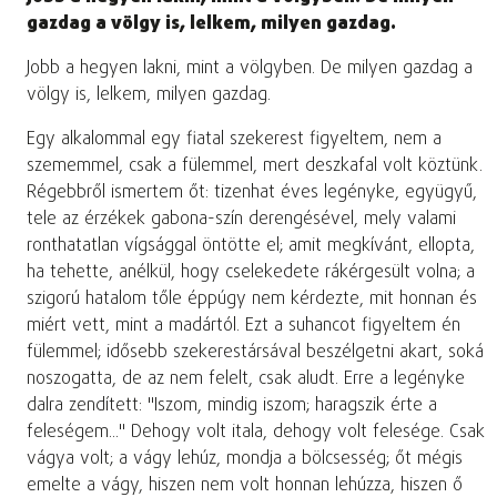
gazdag a völgy is, lelkem, milyen gazdag.
Jobb a hegyen lakni, mint a völgyben. De milyen gazdag a
völgy is, lelkem, milyen gazdag.
Egy alkalommal egy fiatal szekerest figyeltem, nem a
szememmel, csak a fülemmel, mert deszkafal volt köztünk.
Régebbről ismertem őt: tizenhat éves legényke, együgyű,
tele az érzékek gabona-szín derengésével, mely valami
ronthatatlan vígsággal öntötte el; amit megkívánt, ellopta,
ha tehette, anélkül, hogy cselekedete rákérgesült volna; a
szigorú hatalom tőle éppúgy nem kérdezte, mit honnan és
miért vett, mint a madártól. Ezt a suhancot figyeltem én
fülemmel; idősebb szekerestársával beszélgetni akart, soká
noszogatta, de az nem felelt, csak aludt. Erre a legényke
dalra zendített: "Iszom, mindig iszom; haragszik érte a
feleségem..." Dehogy volt itala, dehogy volt felesége. Csak
vágya volt; a vágy lehúz, mondja a bölcsesség; őt mégis
emelte a vágy, hiszen nem volt honnan lehúzza, hiszen ő