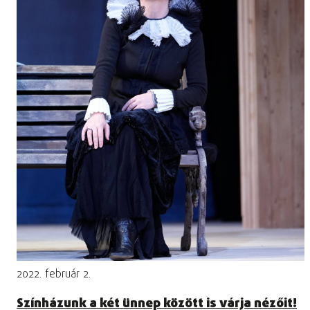
2022. február 2.
Színházunk a két ünnep között is várja nézőit!