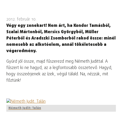
2012. február 10.
Végy egy zenekart! Nem árt, ha Kondor Tamásból,
Szalai Mártonból, Mersics Györgyből, Müller
Péterből és Aradszki Zsomborból rakod össze: minél
nemesebb az alkotóelem, annál tökéletesebb a
végeredmény.
Gyúrd jól össze, majd fűszerezd meg Németh Judittal. A
fűszert ki ne hagyd, az a legfontosabb összetevő. Hagyd,
hogy összeérjenek az ízek, végül tálald. Na, nézzük, mit
főztünk!
Németh Judit: Talán