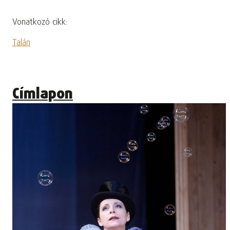
Vonatkozó cikk:
Talán
Címlapon