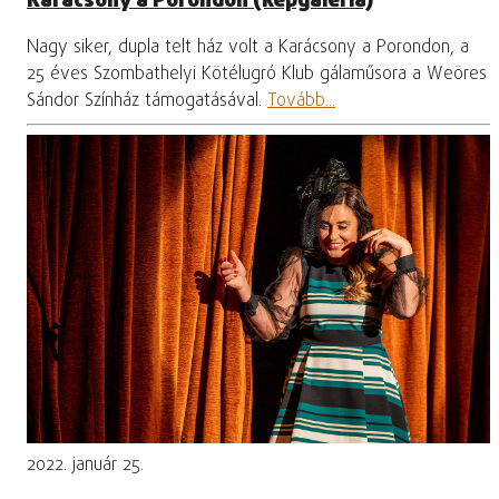
Karácsony a Porondon (képgaléria)
Nagy siker, dupla telt ház volt a Karácsony a Porondon, a
25 éves Szombathelyi Kötélugró Klub gálaműsora a Weöres
Sándor Színház támogatásával.
Tovább...
2022. január 25.