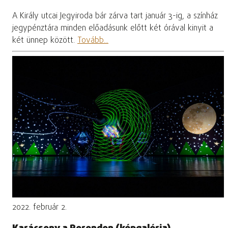
A Király utcai Jegyiroda bár zárva tart január 3-ig, a színház
jegypénztára minden előadásunk előtt két órával kinyit a
két ünnep között.
Tovább...
2022. február 2.