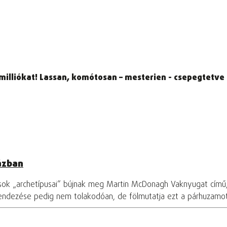
, milliókat! Lassan, komótosan – mesterien - csepegtetve
ázban
osok „archetípusai” bújnak meg Martin McDonagh Vaknyugat című
rendezése pedig nem tolakodóan, de fölmutatja ezt a párhuzamo