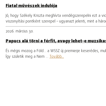
Fiatal művészek indulója
Jó, hogy Székely Kriszta meghívta vendégszerepelni ezt a vi
viszonyítási pontként szerepel – ugyanazt jelenti, mint a hár
2026. március 30.
Papucs alá törni a férfit, avagy lehet-e muzsikas
És mégis mozog a Föld… a WSSZ új premierje keserédes, mula
Így születik meg a Nem …
Tovább...