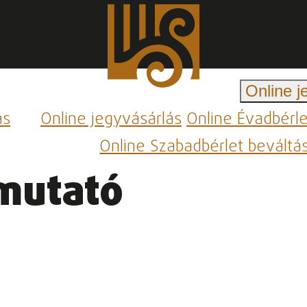
Online j
ás
Online jegyvásárlás
Online Évadbérl
Online Szabadbérlet beváltá
pmutató