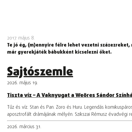
2017. május 8.
Te jó ég, (m)ennyire félre lehet vezetni százezreket
már gyerekjáték bábukként kicselezni őket.
Sajtószemle
2026. május 19.
Tiszta víz – A Vaknyugat a Weöres Sándor Szính
Tűz és víz. Stan és Pan. Zoro és Huru. Legendás komikuspár
aposztrofált drámájának mélyén. Szikszai Rémusz évadvégi 
2026. március 31.