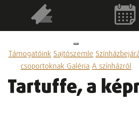
Támogatóink
Sajtószemle
Színházbejár
csoportoknak
Galéria
A színházról
Tartuffe, a ké