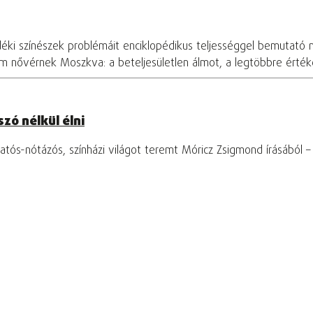
déki színészek problémáit enciklopédikus teljességgel bemutató 
om nővérnek Moszkva: a beteljesületlen álmot, a legtöbbre értékel
zó nélkül élni
tós-nótázós, színházi világot teremt Móricz Zsigmond írásából 