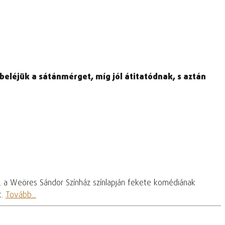
 beléjük a sátánmérget, míg jól átitatódnak, s aztán
, a Weöres Sándor Színház színlapján fekete komédiának
t.
Tovább...