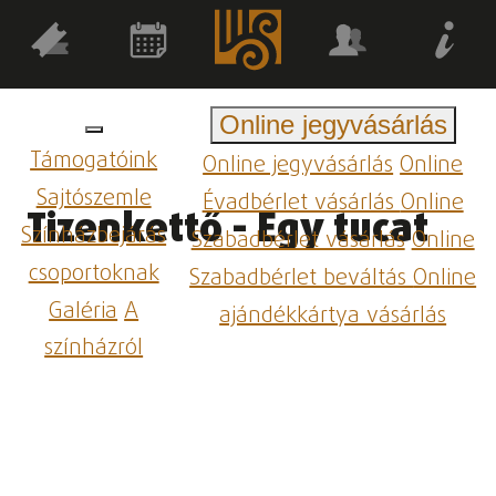
Online jegyvásárlás
Támogatóink
Online jegyvásárlás
Online
Sajtószemle
Évadbérlet vásárlás
Online
Tizenkettő - Egy tucat
Színházbejárás
Szabadbérlet vásárlás
Online
csoportoknak
Szabadbérlet beváltás
Online
Galéria
A
ajándékkártya vásárlás
színházról