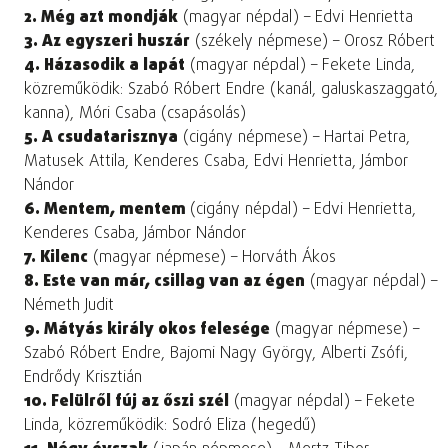
2. Még azt mondják
(magyar népdal) – Edvi Henrietta
3. Az egyszeri huszár
(székely népmese) – Orosz Róbert
4. Házasodik a lapát
(magyar népdal) – Fekete Linda,
közreműködik: Szabó Róbert Endre (kanál, galuskaszaggató,
kanna), Móri Csaba (csapásolás)
5. A csudatarisznya
(cigány népmese) – Hartai Petra,
Matusek Attila, Kenderes Csaba, Edvi Henrietta, Jámbor
Nándor
6. Mentem, mentem
(cigány népdal) – Edvi Henrietta,
Kenderes Csaba, Jámbor Nándor
7. Kilenc
(magyar népmese) – Horváth Ákos
8. Este van már, csillag van az égen
(magyar népdal) –
Németh Judit
9. Mátyás király okos felesége
(magyar népmese) –
Szabó Róbert Endre, Bajomi Nagy György, Alberti Zsófi,
Endrődy Krisztián
10. Felülről fúj az őszi szél
(magyar népdal) – Fekete
Linda, közreműködik: Sodró Eliza (hegedű)