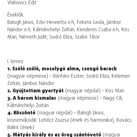
Vlahovics Edit
Éneklők:
Balogh János, Edvi Henrietta e.h, Fekete Linda, Jámbor
Nándor e.h, Kálmánchelyi Zoltán, Kenderes Csaba e.h, Kiss
Mari, Németh Judit, Sodró Eliza, Szabó Tibor
I. lemez
1. Szóló szőlő, mosolygó alma, csengő barack
(magyar népmese) – Bánfalvi Eszter, Sodró Eliza, Kelemen
Zoltán, Jámbor Nándor
2. Gyújtottam gyertyát
(magyar népdal) – Kiss Mari
3. A három kismalac
(magyar népmese) – Nagy Cili,
Kálmánchelyi Zoltán
4. Köszöntő
(magyar népdal) – Balogh János,
közreműködik: Lehőcz Zsuzsa (ének és harmonika), Kovács
Bálint (ének)
5. Mátyás király és az öreg szántóvető
(magyar