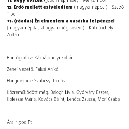
11. Négy évszak
(japán népmese) – Mertz Tibor
12. Erdő mellett estvéledtem
(magyar népdal) – Szabó
Tibor
+1. (ráadás) Én elmentem a vásárba fél pénzzel
(magyar népdal, ahogyan még sosem) – Kálmánchelyi
Zoltán
Borítógrafika: Kálmánchelyi Zoltán
Zenei vezető: Falusi Anikó
Hangmérnök: Szalacsy Tamás
Közreműködött még: Balogh Lívia, Győrváry Eszter,
Koleszár Mária, Kovács Bálint, Lehőcz Zsuzsa, Móri Csaba
Ára: 1.900 Ft