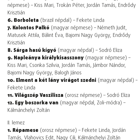
népmese) – Kiss Mari, Trokán Péter, Jordán Tamás, Endrődy
Krisztián
6. Borboleta
(brazil népdal) – Fekete Linda
7. Kolontos Palkó
(magyar népmese) – Németh Judit,
Matusek Attila, Bálint Éva, Bajomi Nagy György, Endrődy
Krisztián
8. Sárga hasú kígyó
(magyar népdal) – Sodró Eliza
9. Napleánya királykisasszony
(magyar népmese) –
Kiss Mari, Csonka Szilvia, Jordán Tamás, Jámbor Nándor,
Bajomi Nagy György, Balogh János
10. Elment a két lány virágot szedni
(magyar népdal) –
Fekete Linda
11. Világszép Vaszilisza
(orosz népmese) – Sodró Eliza
12. Egy boszorka van
(magyar népdal, Zoli-módra) –
Kálmánchelyi Zoltán
II. lemez
1. Répamese
(orosz népmese) – Fekete Linda, Jordán
Tamás, Vlahovics Edit, Nagy Cili, Kálmánchelyi Zoltán