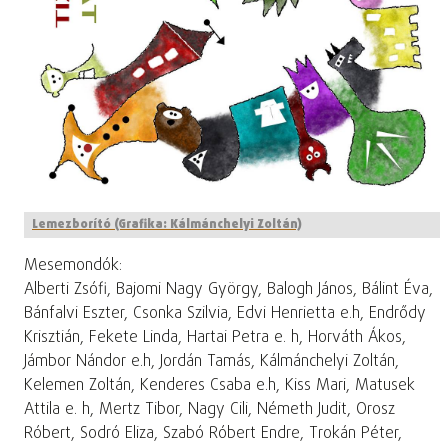
Lemezborító (Grafika: Kálmánchelyi Zoltán)
Mesemondók:
Alberti Zsófi, Bajomi Nagy György, Balogh János, Bálint Éva,
Bánfalvi Eszter, Csonka Szilvia, Edvi Henrietta e.h, Endrődy
Krisztián, Fekete Linda, Hartai Petra e. h, Horváth Ákos,
Jámbor Nándor e.h, Jordán Tamás, Kálmánchelyi Zoltán,
Kelemen Zoltán, Kenderes Csaba e.h, Kiss Mari, Matusek
Attila e. h, Mertz Tibor, Nagy Cili, Németh Judit, Orosz
Róbert, Sodró Eliza, Szabó Róbert Endre, Trokán Péter,