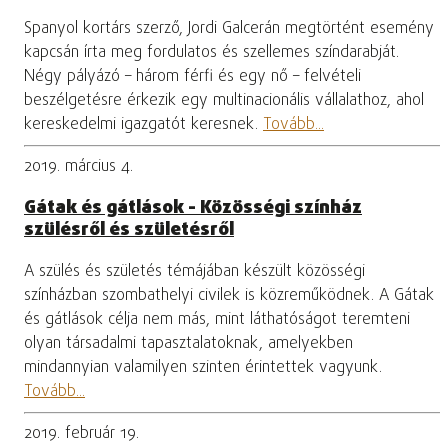
Spanyol kortárs szerző, Jordi Galcerán megtörtént esemény
kapcsán írta meg fordulatos és szellemes színdarabját.
Négy pályázó – három férfi és egy nő – felvételi
beszélgetésre érkezik egy multinacionális vállalathoz, ahol
kereskedelmi igazgatót keresnek.
Tovább...
2019. március 4.
Gátak és gátlások - Közösségi színház
szülésről és születésről
A szülés és születés témájában készült közösségi
színházban szombathelyi civilek is közreműködnek. A Gátak
és gátlások célja nem más, mint láthatóságot teremteni
olyan társadalmi tapasztalatoknak, amelyekben
mindannyian valamilyen szinten érintettek vagyunk.
Tovább...
2019. február 19.