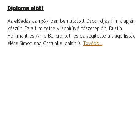
Diploma előtt
Az előadás az 1967-ben bemutatott Oscar-díjas film alapján
készült. Ez a film tette világhírűvé főszereplőit, Dustin
Hoffmant és Anne Bancroftot, és ez segítette a slágerlisták
élére Simon and Garfunkel dalait is.
Tovább...