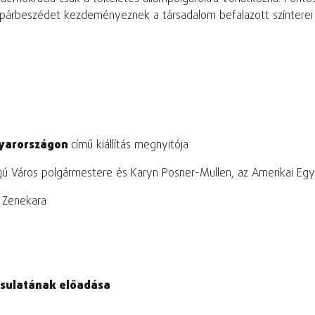
 párbeszédet kezdeményeznek a társadalom befalazott színterei
gyarországon
című kiállítás megnyitója
ú Város polgármestere és Karyn Posner-Mullen, az Amerikai Egy
 Zenekara
ársulatának előadása