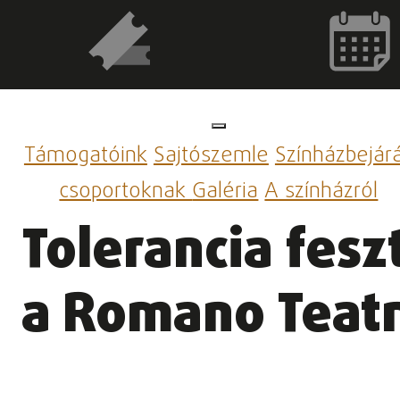
Támogatóink
Sajtószemle
Színházbejár
csoportoknak
Galéria
A színházról
Tolerancia fesz
a Romano Teatr