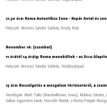
21.30 óra: Roma Autentikus Zene - Kopár Antal és ze
Helyszín: Weöres Sándor Színház, Krúdy Klub
November 16. (szombat)
11 órától 14 óráig: Roma menekültek – az Uccu Alapít
Helyszín: Weöres Sándor Színház, Stúdiószínpad
15 óra: Beszélgetés a mozgalom történetéről, a szom
Vendégek: Matt Tullis (Marshalltown, Iowa), Márkus Sándor, 
Gábor egyetemi tanár, Horváth Aladár, a Roma Polgári Mozga