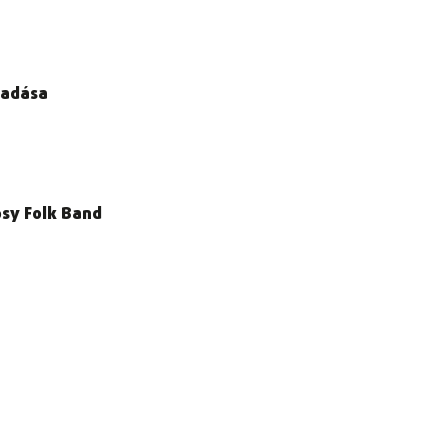
őadása
psy Folk Band