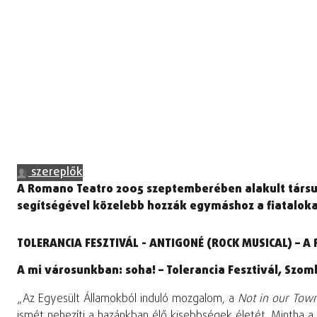
szereplők
A Romano Teatro 2005 szeptemberében alakult társul
segítségével közelebb hozzák egymáshoz a fiataloka
TOLERANCIA FESZTIVÁL - ANTIGONÉ (ROCK MUSICAL) –
A mi városunkban: soha! – Tolerancia Fesztivál, Szo
„Az Egyesült Államokból induló mozgalom, a
Not in our Tow
ismét nehezíti a hazánkban élő kisebbségek életét. Mintha a