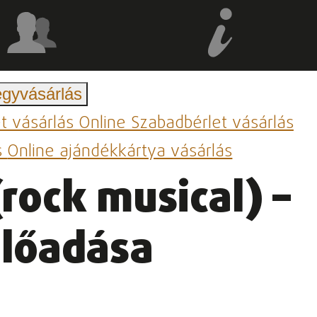
egyvásárlás
et vásárlás
Online Szabadbérlet vásárlás
s
Online ajándékkártya vásárlás
(rock musical) –
előadása