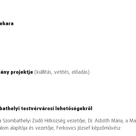
nekara
vány projektje
(kiállítás, vetítés, előadás)
bathelyi testvérvárosi lehetőségekről
a Szombathelyi Zsidó Hitközség vezetője, Dr. Asbóth Mária, a Ma
lom alapítója és vezetője, Ferkovics József képzőművész