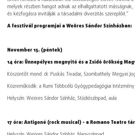
melyek részben hangot adnak az elhallgattatott másságnak,
és kézfogásra invitálják a társadalmi diverzitás szereplőit.”
A fesztivál programjai a Weöres Sándor Színházban:
November 15. (péntek)
14 óra: Ünnepélyes megnyitó és a Zsidó örökség Ma
Köszöntőt mond: dr. Puskás Tivadar, Szombathely Megyei Jog
Közreműködik: a Rumi Többcélú Gyógypedagógiai Intézmény
Helyszín: Weöres Sándor Színház, Stúdiószínpad, aula
17 óra: Antigoné (rock musical) - a Romano Teatro t
Helyszín: Weöres Sándor Színház, Nagyszínpad