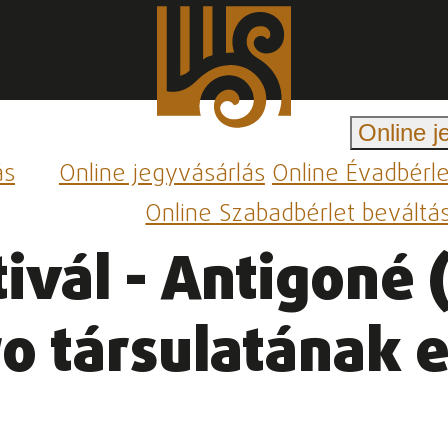
Online j
ás
Online jegyvásárlás
Online Évadbérl
Online Szabadbérlet beváltá
tivál - Antigoné 
o társulatának 