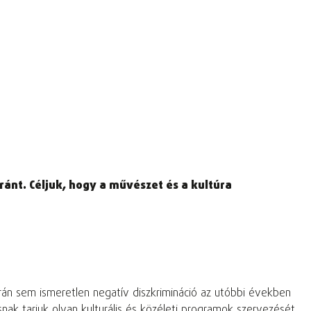
nt. Céljuk, hogy a művészet és a kultúra
rán sem ismeretlen negatív diszkrimináció az utóbbi években
ak tarjuk olyan kulturális és közéleti programok szervezését,