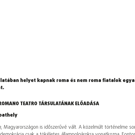
atában helyet kapnak roma és nem roma fiatalok egyará
t.
 A ROMANO TEATRO TÁRSULATÁNAK ELŐADÁSA
mbathely
n
, Magyarországon is időszerűvé vált. A közelmúlt történelme so
 demokrácia csak a tökéletes állampolgárokra vonatkozna. Fontosn