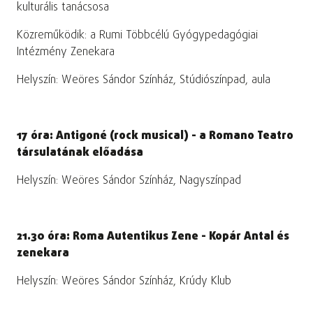
kulturális tanácsosa
Közreműködik: a Rumi Többcélú Gyógypedagógiai
Intézmény Zenekara
Helyszín: Weöres Sándor Színház, Stúdiószínpad, aula
17 óra: Antigoné (rock musical) - a Romano Teatro
társulatának előadása
Helyszín: Weöres Sándor Színház, Nagyszínpad
21.30 óra: Roma Autentikus Zene - Kopár Antal és
zenekara
Helyszín: Weöres Sándor Színház, Krúdy Klub