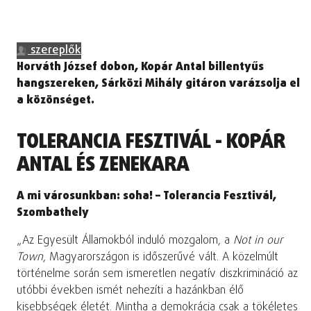
szereplők
Horváth József dobon, Kopár Antal billentyűs
hangszereken, Sárközi Mihály gitáron varázsolja el
a közönséget.
TOLERANCIA FESZTIVÁL - KOPÁR
ANTAL ÉS ZENEKARA
A mi városunkban: soha! – Tolerancia Fesztivál,
Szombathely
„Az Egyesült Államokból induló mozgalom, a
Not in our
Town
, Magyarországon is időszerűvé vált. A közelmúlt
történelme során sem ismeretlen negatív diszkrimináció az
utóbbi években ismét nehezíti a hazánkban élő
kisebbségek életét. Mintha a demokrácia csak a tökéletes