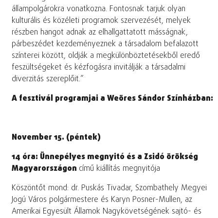
állampolgárokra vonatkozna. Fontosnak tarjuk olyan
kulturális és közéleti programok szervezését, melyek
részben hangot adnak az elhallgattatott másságnak,
párbeszédet kezdeményeznek a társadalom befalazott
színterei között, oldják a megkülönböztetésekből eredő
feszültségeket és kézfogásra invitálják a társadalmi
diverzitás szereplőit.”
A fesztivál programjai a Weöres Sándor Színházban:
November 15. (péntek)
14 óra: Ünnepélyes megnyitó és a Zsidó örökség
Magyarországon
című kiállítás megnyitója
Köszöntőt mond: dr. Puskás Tivadar, Szombathely Megyei
Jogú Város polgármestere és Karyn Posner-Mullen, az
Amerikai Egyesült Államok Nagykövetségének sajtó- és