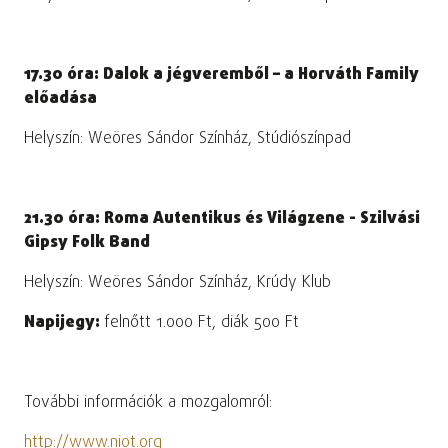
17.30 óra: Dalok a jégveremből – a Horváth Family
előadása
Helyszín: Weöres Sándor Színház, Stúdiószínpad
21.30 óra: Roma Autentikus és Világzene - Szilvási
Gipsy Folk Band
Helyszín: Weöres Sándor Színház, Krúdy Klub
Napijegy:
felnőtt 1.000 Ft, diák 500 Ft
További információk a mozgalomról:
http://www.niot.org