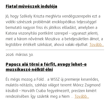
Fiatal művészek indulója
Jó, hogy Székely Kriszta meghívta vendégszerepelni ezt a
vidéki színészek problémáit enciklopédikus teljességgel
bemutató nagyon friss és játékos előadást, amelyben a
Katona viszonyítási pontként szerepel – ugyanazt jelenti,
mint a három nővérnek Moszkva: a beteljesületlen álmot, a
legtöbbre értékelt színházat, ahová valaki eljuthat.
Tovább...
2026. március 30.
Papucs alá törni a férfit, avagy lehet-e
muzsikaszó nélkül élni
És mégis mozog a Föld… a WSSZ új premierje keserédes,
mulatós-nótázós, színházi világot teremt Móricz Zsigmond
írásából – Horváth Csaba fegyelmezett, precízen kimért
rendezésében. Így születik meg a Nem …
Tovább...