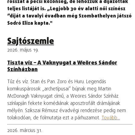
rosszát a pécsi közönség, de lehozzuk a díjazottak
teljes listáját is. „Legjobb 30 év alatti női színész
”díját a tavalyi évadban még Szombathelyen játszó
Sodró Eliza kapta."
Sajtószemle
2026. május 19.
Tiszta víz – A Vaknyugat a Weöres Sándor
Színházban
Tűz és víz. Stan és Pan. Zoro és Huru. Legendás
komikuspárosok „archetípusai” bújnak meg Martin
McDonagh Vaknyugat című, a Weöres Sándor Színház
színlapján fekete komédiának aposztrofált drámájának
mélyén. Szikszai Rémusz évadvégi rendezése pedig nem
tolakodóan, de fölmutatja ezt a párhuzamot.
Tovább...
2026. március 31.