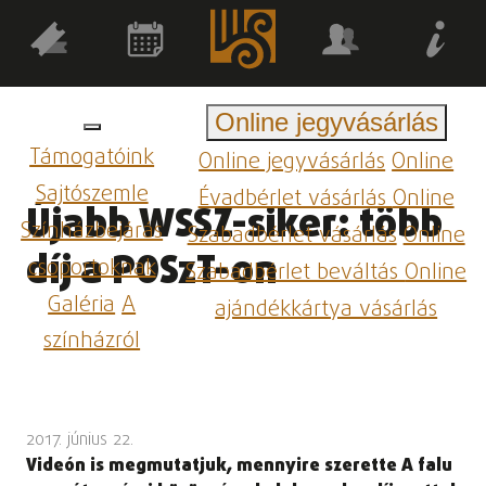
Online jegyvásárlás
Támogatóink
Online jegyvásárlás
Online
Sajtószemle
Évadbérlet vásárlás
Online
Újabb WSSZ-siker: több
Színházbejárás
Szabadbérlet vásárlás
Online
díj a POSzT-on
csoportoknak
Szabadbérlet beváltás
Online
Galéria
A
ajándékkártya vásárlás
színházról
2017. június 22.
Videón is megmutatjuk, mennyire szerette A falu