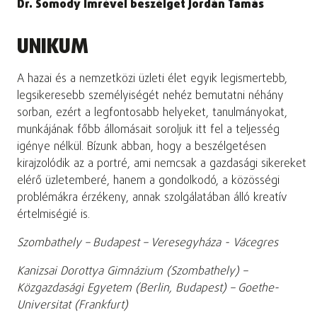
Dr. Somody Imrével beszélget Jordán Tamás
UNIKUM
A hazai és a nemzetközi üzleti élet egyik legismertebb,
legsikeresebb személyiségét nehéz bemutatni néhány
sorban, ezért a legfontosabb helyeket, tanulmányokat,
munkájának főbb állomásait soroljuk itt fel a teljesség
igénye nélkül. Bízunk abban, hogy a beszélgetésen
kirajzolódik az a portré, ami nemcsak a gazdasági sikereket
elérő üzletemberé, hanem a gondolkodó, a közösségi
problémákra érzékeny, annak szolgálatában álló kreatív
értelmiségié is.
Szombathely – Budapest – Veresegyháza - Vácegres
Kanizsai Dorottya Gimnázium (Szombathely) –
Közgazdasági Egyetem (Berlin, Budapest) – Goethe-
Universitat (Frankfurt)