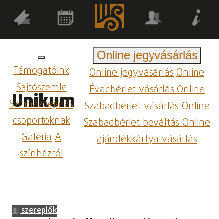
Online jegyvásárlás
Támogatóink
Online jegyvásárlás
Online
Sajtószemle
Évadbérlet vásárlás
Online
Unikum
Színházbejárás
Szabadbérlet vásárlás
Online
csoportoknak
Szabadbérlet beváltás
Online
Galéria
A
ajándékkártya vásárlás
színházról
szereplők