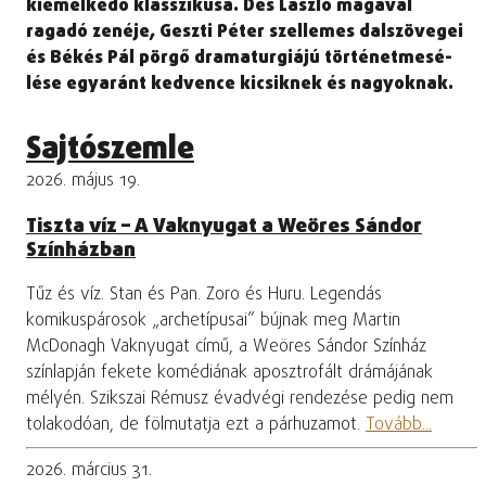
kiemelkedő klasszikusa. Dés László magával
ragadó zenéje, Geszti Péter szelle­mes dalszövegei
és Békés Pál pörgő dramaturgiájú történetmesé­
lése egyaránt kedvence kicsiknek és na­gyoknak.
Sajtószemle
2026. május 19.
Tiszta víz – A Vaknyugat a Weöres Sándor
Színházban
Tűz és víz. Stan és Pan. Zoro és Huru. Legendás
komikuspárosok „archetípusai” bújnak meg Martin
McDonagh Vaknyugat című, a Weöres Sándor Színház
színlapján fekete komédiának aposztrofált drámájának
mélyén. Szikszai Rémusz évadvégi rendezése pedig nem
tolakodóan, de fölmutatja ezt a párhuzamot.
Tovább...
2026. március 31.