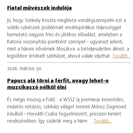
Fiatal művészek indulója
Jó, hogy Székely Kriszta meghívta vendégszerepelni ezt a
vidéki színészek problémáit enciklopédikus teljességgel
bemutató nagyon friss és játékos előadást, amelyben a
Katona viszonyítási pontként szerepel – ugyanazt jelenti,
mint a három nővérnek Moszkva: a beteljesületlen álmot, a
legtöbbre értékelt színházat, ahová valaki eljuthat.
Tovább...
2026. március 30.
Papucs alá törni a férfit, avagy lehet-e
muzsikaszó nélkül élni
És mégis mozog a Föld… a WSSZ új premierje keserédes,
mulatós-nótázós, színházi világot teremt Móricz Zsigmond
írásából – Horváth Csaba fegyelmezett, precízen kimért
rendezésében. Így születik meg a Nem …
Tovább...