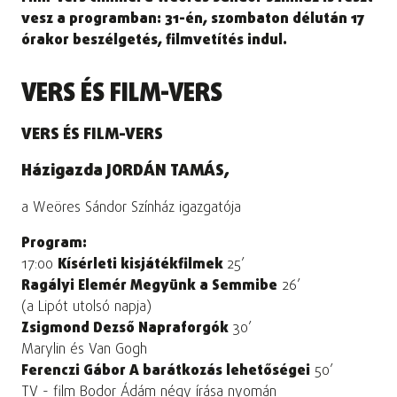
vesz a programban: 31-én, szombaton délután 17
órakor beszélgetés, filmvetítés indul.
VERS ÉS FILM-VERS
VERS ÉS FILM-VERS
Házigazda JORDÁN TAMÁS,
a Weöres Sándor Színház igazgatója
Program:
17:00
Kísérleti kisjátékfilmek
25’
Ragályi Elemér Megyünk a Semmibe
26’
(a Lipót utolsó napja)
Zsigmond Dezső Napraforgók
30’
Marylin és Van Gogh
Ferenczi Gábor A barátkozás lehetőségei
50’
TV - film Bodor Ádám négy írása nyomán