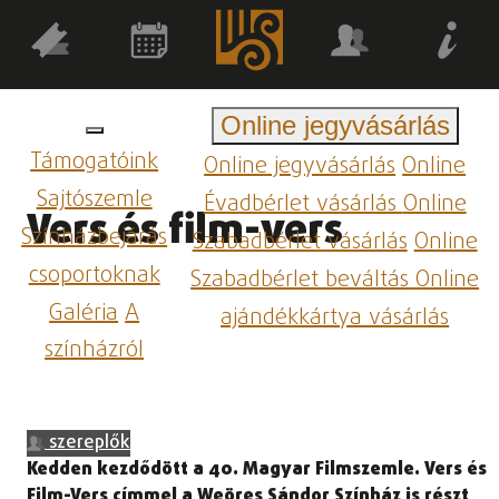
Online jegyvásárlás
Támogatóink
Online jegyvásárlás
Online
Sajtószemle
Évadbérlet vásárlás
Online
Vers és film-vers
Színházbejárás
Szabadbérlet vásárlás
Online
csoportoknak
Szabadbérlet beváltás
Online
Galéria
A
ajándékkártya vásárlás
színházról
szereplők
Kedden kezdődött a 40. Magyar Filmszemle. Vers és
Film-Vers címmel a Weöres Sándor Színház is részt