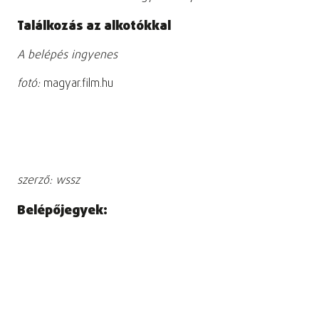
Találkozás az alkotókkal
A belépés ingyenes
fotó:
magyar.film.hu
szerző: wssz
Belépőjegyek: