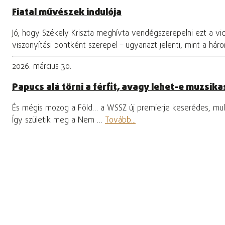
Fiatal művészek indulója
Jó, hogy Székely Kriszta meghívta vendégszerepelni ezt a vi
viszonyítási pontként szerepel – ugyanazt jelenti, mint a hár
2026. március 30.
Papucs alá törni a férfit, avagy lehet-e muzsikas
És mégis mozog a Föld… a WSSZ új premierje keserédes, mula
Így születik meg a Nem …
Tovább...