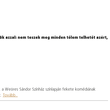
ök azzal: nem teszek meg minden tőlem telhetőt azért,
, a Weöres Sándor Színház színlapján fekete komédiának
t.
Tovább...