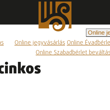
Online j
ás
Online jegyvásárlás
Online Évadbérl
Online Szabadbérlet beváltá
cinkos