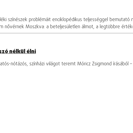
déki színészek problémáit enciklopédikus teljességgel bemutató 
om nővérnek Moszkva: a beteljesületlen álmot, a legtöbbre értékel
zó nélkül élni
tós-nótázós, színházi világot teremt Móricz Zsigmond írásából 