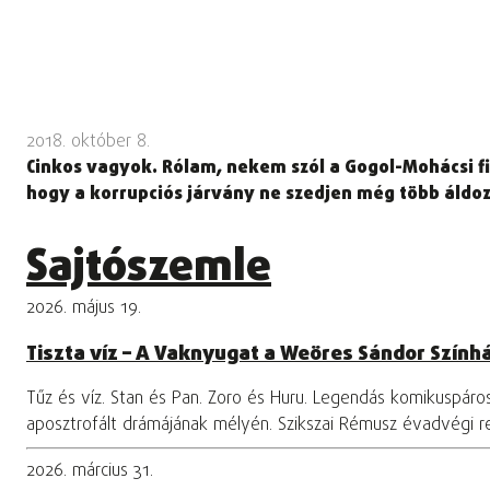
2018. október 8.
Cinkos vagyok. Rólam, nekem szól a Gogol-Mohácsi f
hogy a korrupciós járvány ne szedjen még több áldo
Sajtószemle
2026. május 19.
Tiszta víz – A Vaknyugat a Weöres Sándor Szính
Tűz és víz. Stan és Pan. Zoro és Huru. Legendás komikuspár
aposztrofált drámájának mélyén. Szikszai Rémusz évadvégi 
2026. március 31.