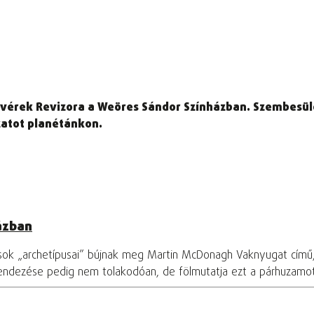
ivérek Revizora a Weöres Sándor Színházban. Szembesül
zatot planétánkon.
ázban
osok „archetípusai” bújnak meg Martin McDonagh Vaknyugat című
rendezése pedig nem tolakodóan, de fölmutatja ezt a párhuzamo