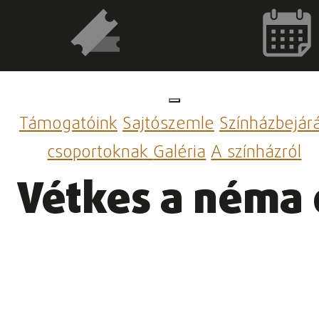
Támogatóink
Sajtószemle
Színházbejár
csoportoknak
Galéria
A színházról
Vétkes a néma 