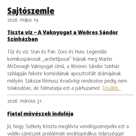
Sajtószemle
2026. május 19.
Tiszta víz – A Vaknyugat a Weöres Sándor
Színházban
Tűz és víz. Stan és Pan. Zoro és Huru. Legendás
komikuspárosok „archetípusai” bújnak meg Martin
McDonagh Vaknyugat című, a Weöres Sándor Színház
színlapján fekete komédiának aposztrofált drámájának
mélyén. Szikszai Rémusz évadvégi rendezése pedig nem
tolakodóan, de fölmutatja ezt a párhuzamot.
Tovább...
2026. március 31.
Fiatal művészek indulója
Jó, hogy Székely Kriszta meghívta vendégszerepelni ezt a
vidéki színészek problémáit enciklopédikus teljességgel