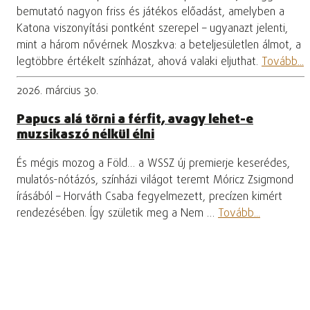
bemutató nagyon friss és játékos előadást, amelyben a
Katona viszonyítási pontként szerepel – ugyanazt jelenti,
mint a három nővérnek Moszkva: a beteljesületlen álmot, a
legtöbbre értékelt színházat, ahová valaki eljuthat.
Tovább...
2026. március 30.
Papucs alá törni a férfit, avagy lehet-e
muzsikaszó nélkül élni
És mégis mozog a Föld… a WSSZ új premierje keserédes,
mulatós-nótázós, színházi világot teremt Móricz Zsigmond
írásából – Horváth Csaba fegyelmezett, precízen kimért
rendezésében. Így születik meg a Nem …
Tovább...