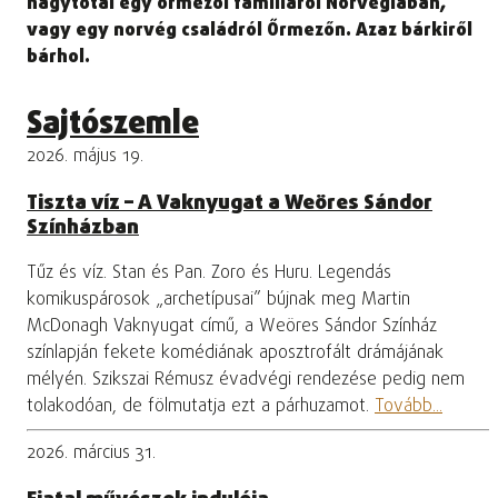
nagytotál egy őrmezői famíliáról Norvégiában,
vagy egy norvég családról Őrmezőn. Azaz bárkiről
bárhol.
Sajtószemle
2026. május 19.
Tiszta víz – A Vaknyugat a Weöres Sándor
Színházban
Tűz és víz. Stan és Pan. Zoro és Huru. Legendás
komikuspárosok „archetípusai” bújnak meg Martin
McDonagh Vaknyugat című, a Weöres Sándor Színház
színlapján fekete komédiának aposztrofált drámájának
mélyén. Szikszai Rémusz évadvégi rendezése pedig nem
tolakodóan, de fölmutatja ezt a párhuzamot.
Tovább...
2026. március 31.