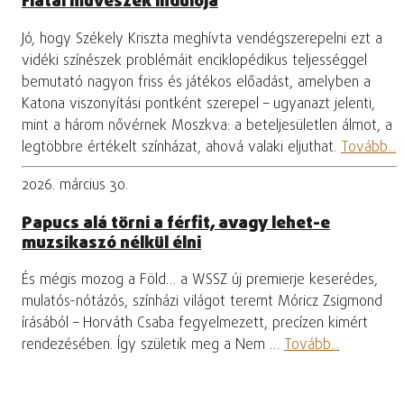
Fiatal művészek indulója
Jó, hogy Székely Kriszta meghívta vendégszerepelni ezt a
vidéki színészek problémáit enciklopédikus teljességgel
bemutató nagyon friss és játékos előadást, amelyben a
Katona viszonyítási pontként szerepel – ugyanazt jelenti,
mint a három nővérnek Moszkva: a beteljesületlen álmot, a
legtöbbre értékelt színházat, ahová valaki eljuthat.
Tovább...
2026. március 30.
Papucs alá törni a férfit, avagy lehet-e
muzsikaszó nélkül élni
És mégis mozog a Föld… a WSSZ új premierje keserédes,
mulatós-nótázós, színházi világot teremt Móricz Zsigmond
írásából – Horváth Csaba fegyelmezett, precízen kimért
rendezésében. Így születik meg a Nem …
Tovább...